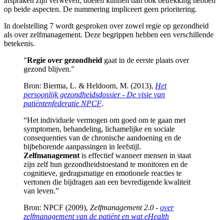
afspraken zijn verweven; doelen kunnen dan ook betrekking hebben
op beide aspecten. De nummering impliceert geen prioritering.
In doelstelling 7 wordt gesproken over zowel regie op gezondheid
als over zelfmanagement. Deze begrippen hebben een verschillende
betekenis.
"
Regie over gezondheid
gaat in de eerste plaats over
gezond blijven."
Bron: Bierma, L. & Heldoorn, M. (2013),
Het
persoonlijk gezondheidsdossier - De visie van
patiëntenfederatie NPCF
.
“Het individuele vermogen om goed om te gaan met
symptomen, behandeling, lichamelijke en sociale
consequenties van de chronische aandoening en de
bijbehorende aanpassingen in leefstijl.
Zelfmanagement
is effectief wanneer mensen in staat
zijn zelf hun gezondheidstoestand te monitoren en de
cognitieve, gedragsmatige en emotionele reacties te
vertonen die bijdragen aan een bevredigende kwaliteit
van leven.”
Bron: NPCF (2009),
Zelfmanagement 2.0 -
over
zelfmanagement van de patiënt en wat eHealth