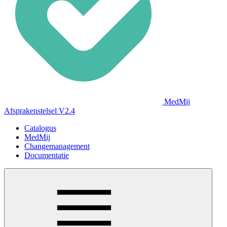
MedMij
Afsprakenstelsel V2.4
Catalogus
MedMij
Changemanagement
Documentatie