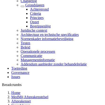
Changelog
Grondslagen
Achtergrond
Criteria
Principes
Opzet
Begrippenlijst
Juridische context
Architectuur en technische specificaties
Normenkader informatiebeveiliging
Testen
Beleid
Operationele processen
Communicatie
Managementinformatie
Addendum aanbieder zonder behandelrelatie
Toetreding
Governance
Issues
Breadcrumbs
Home
MedMij Afsprakenstelsel
Afsprakenset