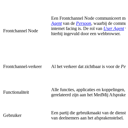
Een Frontchannel Node communiceert me
Agent
van de
Persoon
, waarbij de commun
internet facing is. De rol van
User Agent
w
Frontchannel Node
hierbij ingevuld door een webbrowser.
Frontchannel-verkeer
Al het verkeer dat zichtbaar is voor de
Per
Alle functies, applicaties en koppelingen, 
Functionaliteit
gerelateerd zijn aan het MedMij Afsprakens
Een partij die gebruikmaakt van de dienstv
Gebruiker
van deelnemers aan het afsprakenstelsel.