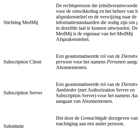
De rechtspersoon die (eind)verantwoordeli
voor de ontwikkeling en het beheer van he
afsprakenstelsel en de verwijzing naar de
Stichting MedMij
informatiestandaarden die nodig zijn om 
in dezelfde taal te kunnen uitwisselen. De 
MedMij is de eigenaar van het MedMij
Afsprakenstelsel.
Een geautomatiseerde rol van de
Dienstver
Subscription Client
persoon
voor het namens
Personen
aanga
Abonnementen.
Een geautomatiseerde rol van de
Dienstver
Aanbieder
(met Authorization Server en
Subscription Server
Subscription Server) voor het namens
Aan
aangaan van Abonnementen.
Het door de
Gemachtigde
doorgeven van z
machtiging aan een ander persoon.
Substitutie