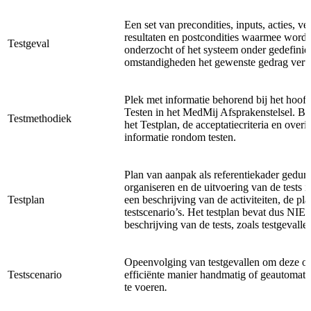
Een set van precondities, inputs, acties, v
resultaten en postcondities waarmee wordt
Testgeval
onderzocht of het systeem onder gedefinie
omstandigheden het gewenste gedrag vert
Plek met informatie behorend bij het hoof
Testen in het MedMij Afsprakenstelsel. Be
Testmethodiek
het Testplan, de acceptatiecriteria en overi
informatie rondom testen.
Plan van aanpak als referentiekader gedur
organiseren en de uitvoering van de tests i
Testplan
een beschrijving van de activiteiten, de pl
testscenario’s. Het testplan bevat dus NIE
beschrijving van de tests, zoals testgevallen
Opeenvolging van testgevallen om deze o
Testscenario
efficiënte manier handmatig of geautomatis
te voeren
.