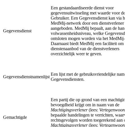
Een gestandaardiseerde dienst voor
gegevensuitwisseling met waarde voor de
Gebruiker. Een Gegevensdienst kan via he
MedMij-netwerk door een dienstverlener 
aangeboden. MedMij bepaalt, aan de hand
Gegevensdienst
volwassenheidsniveau, welke Gegevensdi
ontsloten mogen worden via het MedMij-n
Daarnaast biedt MedMij een faciliteit om h
dienstenaanbod van de dienstverleners
overzichtelijk weer te geven.
Een lijst met de gebruiksvriendelijke nam
Gegevensdienstnamenlijst
Gegevensdiensten.
Een partij die op grond van een machtigin
bevoegdheid krijgt om in naam van de
Machtigingsverlener
(lees:
Vertegenwoord
bepaalde handelingen te verrichten, waarv
Gemachtigde
rechtsgevolgen worden toegerekend aan d
Machtigingsverlener
(lees:
Vertegenwoord