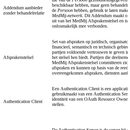
beschikbaar hebben, maar geen behandelre
Addendum aanbieder
de
Persoon
hebben, gebruik te laten make
zonder behandelrelatie
MedMij-netwerk
. Dit Addendum maakt on
uit van het MedMij Afsprakenstelsel en is 
onlosmakelijk mee verbonden.
Set van afspraken op juridisch, organisator
financieel, semantisch en technisch gebied
partijen voldoende vertrouwen te geven in
Afsprakenstelsel
het stelsel hen biedt. Partijen die deelneme
MedMij Afsprakenstelsel committeren zich
afspraken en kunnen op basis van de reeds
overeengekomen afspraken, diensten aanb
Een Authentication Client is een applicatie
gebruikmaakt van een Authentication Ser
identiteit van een OAuth Resource Owner 
Authentication Client
stellen.
De Authentication Server is de server bij 