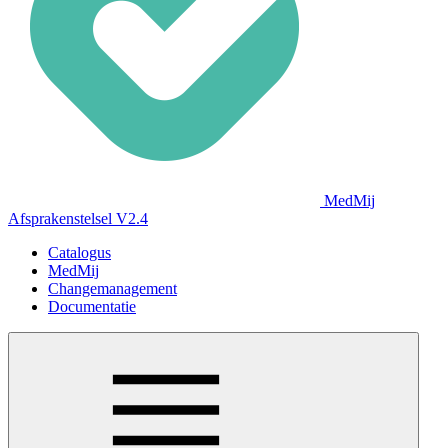
MedMij
Afsprakenstelsel V2.4
Catalogus
MedMij
Changemanagement
Documentatie