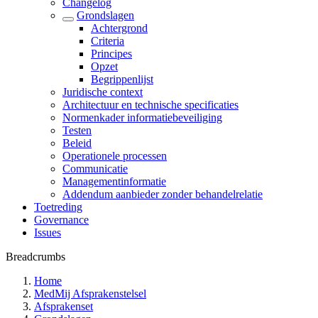
Changelog
Grondslagen
Achtergrond
Criteria
Principes
Opzet
Begrippenlijst
Juridische context
Architectuur en technische specificaties
Normenkader informatiebeveiliging
Testen
Beleid
Operationele processen
Communicatie
Managementinformatie
Addendum aanbieder zonder behandelrelatie
Toetreding
Governance
Issues
Breadcrumbs
Home
MedMij Afsprakenstelsel
Afsprakenset