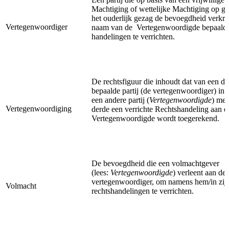
Machtiging of wettelijke Machtiging op g
het ouderlijk gezag de bevoegdheid verkri
Vertegenwoordiger
naam van de Vertegenwoordigde bepaald
handelingen te verrichten.
De rechtsfiguur die inhoudt dat van een d
bepaalde partij (de vertegenwoordiger) in
een andere partij (
Vertegenwoordigde
) met
Vertegenwoordiging
derde een verrichte Rechtshandeling aan d
Vertegenwoordigde wordt toegerekend.
De bevoegdheid die een volmachtgever
(lees:
Vertegenwoordigde
) verleent aan de
vertegenwoordiger, om namens hem/in zij
Volmacht
rechtshandelingen te verrichten.