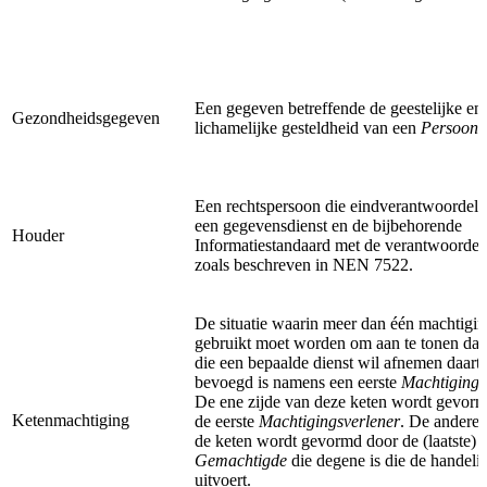
Een gegeven betreffende de geestelijke en
Gezondheidsgegeven
lichamelijke gesteldheid van een
Persoon
.
Een rechtspersoon die eindverantwoordelij
een gegevensdienst en de bijbehorende
Houder
Informatiestandaard met de verantwoordel
zoals beschreven in NEN 7522.
De situatie waarin meer dan één machtiging
gebruikt moet worden om aan te tonen dat
die een bepaalde dienst wil afnemen daart
bevoegd is namens een eerste
Machtigings
De ene zijde van deze keten wordt gevor
Ketenmachtiging
de eerste
Machtigingsverlener
. De andere 
de keten wordt gevormd door de (laatste)
Gemachtigde
die degene is die de handeli
uitvoert.