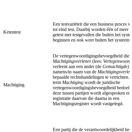
Een testvariëteit die een business proces v
tot eind test. Daarbij worden één of meer 
Ketentest
getest met testgevallen die buiten het syst
beginnen en ook weer buiten het systeem 
De vertegenwoordigingsbevoegdheid die 
Machtigingsverlener
(lees:
Vertegenwoord
verleent aan een ander (de
Gemachtigde
)
namens/in naam van de
Machtigingsverlen
bepaalde rechtshandelingen te verrichten.
term
Machtiging
wordt de juridische
Machtiging
vertegenwoordigingsbevoegdheid bedoeld
deze tussen partijen wordt afgesproken en 
registratie daarvan die daarna in een
Machtigingsregister wordt vastgelegd.
Een partij die de verantwoordelijkheid hee