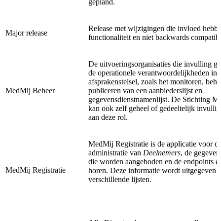
gepland.
Release met wijzigingen die invloed hebb
Major release
functionaliteit en niet backwards compatibl
De uitvoeringsorganisaties die invulling g
de operationele verantwoordelijkheden in 
afsprakenstelsel, zoals het monitoren, beh
MedMij Beheer
publiceren van een aanbiederslijst en
gegevensdienstnamenlijst. De Stichting M
kan ook zelf geheel of gedeeltelijk invulli
aan deze rol.
MedMij Registratie is de applicatie voor d
administratie van
Deelnemers
, de gegeven
die worden aangeboden en de endpoints die
MedMij Registratie
horen. Deze informatie wordt uitgegeven i
verschillende lijsten.