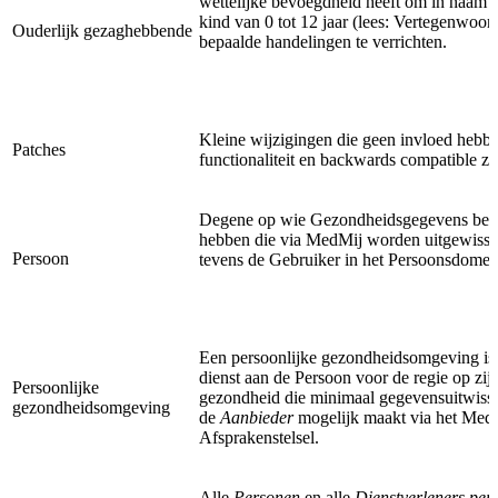
wettelijke bevoegdheid heeft om in naam 
kind van 0 tot 12 jaar (lees: Vertegenwoor
Ouderlijk gezaghebbende
bepaalde handelingen te verrichten.
Kleine wijzigingen die geen invloed hebb
Patches
functionaliteit en backwards compatible zij
Degene op wie Gezondheidsgegevens bet
hebben die via MedMij worden uitgewisse
Persoon
tevens de Gebruiker in het Persoonsdomei
Een persoonlijke gezondheidsomgeving is
dienst aan de Persoon voor de regie op zij
Persoonlijke
gezondheid die minimaal gegevensuitwiss
gezondheidsomgeving
de
Aanbieder
mogelijk maakt via het Med
Afsprakenstelsel.
Alle
Personen
en alle
Dienstverleners per