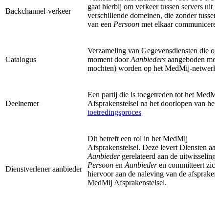
gaat hierbij om verkeer tussen servers uit
Backchannel-verkeer
verschillende domeinen, die zonder tusse
van een
Persoon
met elkaar communicere
Verzameling van Gegevensdiensten die op
Catalogus
moment door
Aanbieders
aangeboden mog
mochten) worden op het MedMij-netwerk.
Een partij die is toegetreden tot het MedMi
Deelnemer
Afsprakenstelsel na het doorlopen van het
toetredingsproces
Dit betreft een rol in het MedMij
Afsprakenstelsel. Deze levert Diensten aa
Aanbieder
gerelateerd aan de uitwisseling 
Persoon
en
Aanbieder
en committeert zich
Dienstverlener aanbieder
hiervoor aan de naleving van de afspraken 
MedMij Afsprakenstelsel.