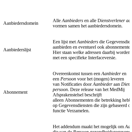
Alle
Aanbieders
en alle D
ienstverlener aa
Aanbiedersdomein
vormen samen het aanbiedersdomein.
Een lijst met
Aanbieders
die Gegevensdien
aanbieden en eventueel ook abonnementen
Aanbiederslijst
Hier staan welke adressen daarbij worden 
met een specifieke Interfaceversie.
Overeenkomst tussen een
Aanbieder
en
een
Persoon
voor het (mogen) leveren
van Notificaties door
Aanbieder
aan
Diens
persoon
. Deze release van het MedMij
Abonnement
Afsprakenstelsel beschrijft
alleen Abonnementen die betrekking hebb
op Gegevensdiensten die zijn gebaseerd o
functie Verzamelen.
Het addendum maakt het mogelijk om
Aan
die van de
Persoon
gezondheidsgegevens