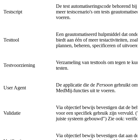
De test automatiseringscode behorend bij 
Testscript
meer testscenario's om tests geautomatiseer
voeren.
Een geautomatiseerd hulpmiddel dat onder
Testtool
biedt aan één of meer testactiviteiten, zoals
plannen, beheren, specificeren of uitvoeren
Verzameling van testtools om tegen te ku
Testvoorziening
testen.
De applicatie die de
Persoon
gebruikt om 
User Agent
MedMij-functies uit te voeren.
Via objectief bewijs bevestigen dat de beh
Validatie
voor een specifiek gebruik zijn vervuld. ("i
juiste systeem gebouwd") Zie ook: verifica
Via objectief bewijs bevestigen dat aan de