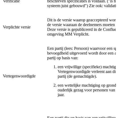
Verificatie
beschreven specificaties is voldaan. ("is he
systeem juist gebouwd") Zie ook: validatie
Dit is de versie waarop geaccepteerd word
de versie waaraan de deelnemers moeten v
Verplichte versie
Deze versie is gepubliceerd in de Conflue
omgeving MM Verplicht.
Een partij (lees: Persoon) waarvoor een sp
bevoegdheid uitgevoerd wordt door een a
partij op basis van:
een vrijwillige (specifieke) machtigi
Vertegenwoordigde verleent aan die
Vertegenwoordigde
partij (de gemachtigde).
een wettelijke machtiging op grond 
ouderlijk gezag voor personen van 0
jaar.
Een partij die op basis van een vrijwillige