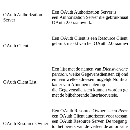
Een OAuth Authorization Server is
OAuth Authorization
een Authorization Server die gebruikmaakt
Server
OAuth 2.0 raamwerk.
Een OAuth Client is een Resource Client 
gebruik maakt van het OAuth 2.0 raamwe
OAuth Client
Een lijst met de namen van
Dienstverlener
persoon
, welke Gegevensdiensten zij ond
en naar welke adressen mogelijk Notificati
OAuth Client List
kader van Abonnementen op
die Gegevensdiensten kunnen worden gest
met de bijbehorende Interfaceversie.
Een OAuth Resource Owner is een
Perso
een OAuth Client autoriseert voor toegang 
een OAuth Resource Server. De toegang i
OAuth Resource Owner
tot het bereik van de verleende autorisatie.