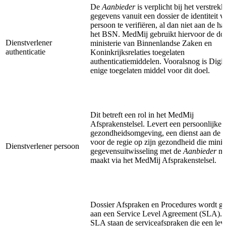
De
Aanbieder
is verplicht bij het verstrek
gegevens vanuit een dossier de identiteit v
persoon te verifiëren, al dan niet aan de h
het BSN. MedMij gebruikt hiervoor de doo
Dienstverlener
ministerie van Binnenlandse Zaken en
authenticatie
Koninkrijksrelaties toegelaten
authenticatiemiddelen. Vooralsnog is Digi
enige toegelaten middel voor dit doel.
Dit betreft een rol in het MedMij
Afsprakenstelsel. Levert een persoonlijke
gezondheidsomgeving, een dienst aan de
voor de regie op zijn gezondheid die mini
Dienstverlener persoon
gegevensuitwisseling met de
Aanbieder
mo
maakt via het MedMij Afsprakenstelsel.
Dossier Afspraken en Procedures wordt g
aan een Service Level Agreement (SLA). 
SLA staan de serviceafspraken die een lev