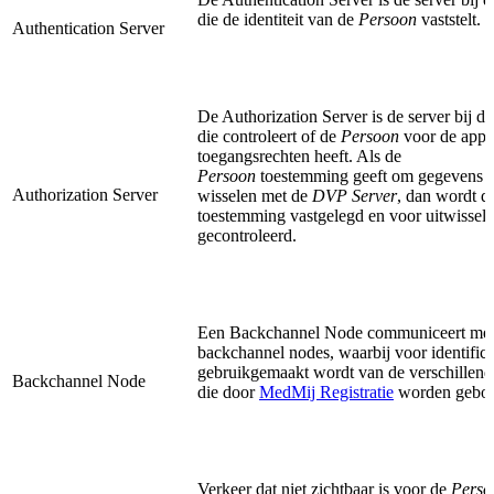
die de identiteit van de
Persoon
vaststelt.
Authentication Server
De Authorization Server is de server bij d
die controleert of de
Persoon
voor de appli
toegangsrechten heeft. Als de
Persoon
toestemming geeft om gegevens ui
Authorization Server
wisselen met de
DVP Server
, dan wordt d
toestemming vastgelegd en voor uitwisseli
gecontroleerd.
Een Backchannel Node communiceert met
backchannel nodes, waarbij voor identifica
gebruikgemaakt wordt van de verschillende
Backchannel Node
die door
MedMij Registratie
worden gebo
Verkeer dat niet zichtbaar is voor de
Perso