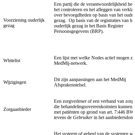
Een partij die de verantwoordelijkheid hee
het controleren en het afleggen van verkla
over bevoegdheden op basis van het ouder
Voorziening ouderlijk
gezag. Op basis van de registraties van he
gezag
ouderlijk gezag in het Basis Register
Persoonsgegevens (BRP).
Een lijst met welke Nodes actief mogen zij
Whitelist
MedMij-netwerk.
Dit zijn aanpassingen aan het MedMij
Wijzigingen
Afsprakenstelsel.
Een zorgverlener of een verband van zorg
die behandelingsovereenkomsten kunnen 
Zorgaanbieder
met patiënten op grond van art. 7:446 BW
tevens de
Gebruiker
in het aanbiedersdom
Het systeem of geheel van de systemen wa