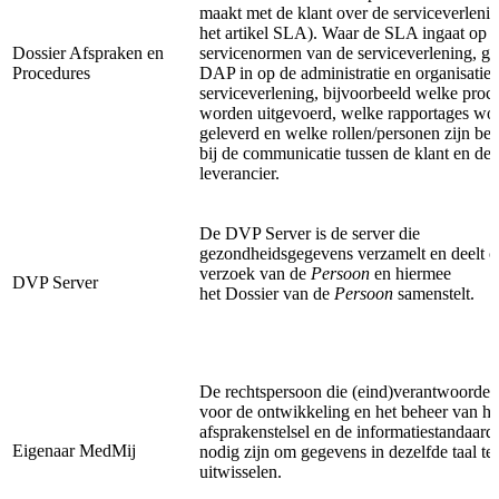
maakt met de klant over de serviceverlenin
het artikel SLA). Waar de SLA ingaat op 
Dossier Afspraken en
servicenormen van de serviceverlening, ga
Procedures
DAP in op de administratie en organisatie
serviceverlening, bijvoorbeeld welke proc
worden uitgevoerd, welke rapportages wo
geleverd en welke rollen/personen zijn be
bij de communicatie tussen de klant en de
leverancier.
De DVP Server is de server die
gezondheidsgegevens verzamelt en deelt 
verzoek van de
Persoon
en hiermee
DVP Server
het Dossier van de
Persoon
samenstelt.
De rechtspersoon die (eind)verantwoordeli
voor de ontwikkeling en het beheer van he
afsprakenstelsel en de informatiestandaard
Eigenaar MedMij
nodig zijn om gegevens in dezelfde taal t
uitwisselen.