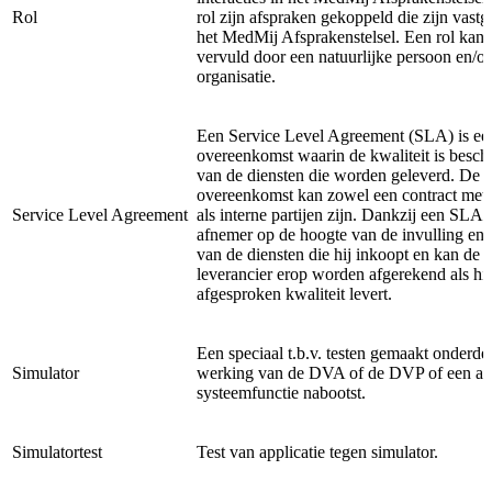
Rol
rol zijn afspraken gekoppeld die zijn vastg
het MedMij Afsprakenstelsel. Een rol kan
vervuld door een natuurlijke persoon en/of
organisatie.
Een Service Level Agreement (SLA) is ee
overeenkomst waarin de kwaliteit is besch
van de diensten die worden geleverd. De
overeenkomst kan zowel een contract met 
Service Level Agreement
als interne partijen zijn. Dankzij een SLA 
afnemer op de hoogte van de invulling en 
van de diensten die hij inkoopt en kan de
leverancier erop worden afgerekend als hij
afgesproken kwaliteit levert.
Een speciaal t.b.v. testen gemaakt onderdee
Simulator
werking van de DVA of de DVP of een an
systeemfunctie nabootst.
Simulatortest
Test van applicatie tegen simulator.