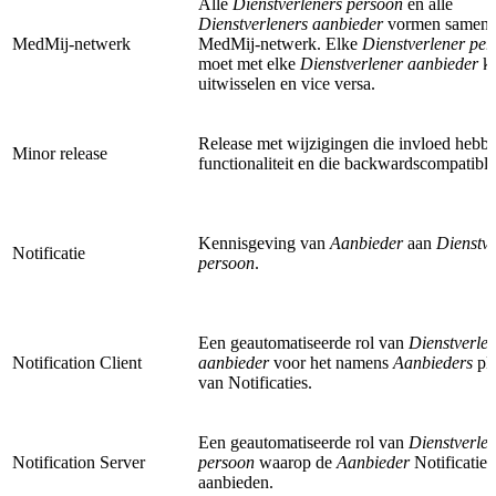
Alle
Dienstverleners persoon
en alle
Dienstverleners aanbieder
vormen samen 
MedMij-netwerk
MedMij-netwerk. Elke
Dienstverlener pe
moet met elke
Dienstverlener aanbieder
k
uitwisselen en vice versa.
Release met wijzigingen die invloed hebb
Minor release
functionaliteit en die backwardscompatible 
Kennisgeving van
Aanbieder
aan
Dienstve
Notificatie
persoon
.
Een geautomatiseerde rol
van
Dienstverle
Notification Client
aanbieder
voor het namens
Aanbieders
pl
van Notificaties.
Een geautomatiseerde rol
van
Dienstverle
Notification Server
persoon
waarop de
Aanbieder
Notificaties
aanbieden.