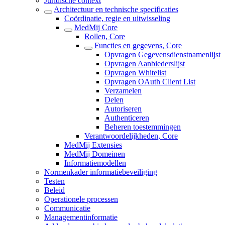
Juridische context
Architectuur en technische specificaties
Coördinatie, regie en uitwisseling
MedMij Core
Rollen, Core
Functies en gegevens, Core
Opvragen Gegevensdienstnamenlijst
Opvragen Aanbiederslijst
Opvragen Whitelist
Opvragen OAuth Client List
Verzamelen
Delen
Autoriseren
Authenticeren
Beheren toestemmingen
Verantwoordelijkheden, Core
MedMij Extensies
MedMij Domeinen
Informatiemodellen
Normenkader informatiebeveiliging
Testen
Beleid
Operationele processen
Communicatie
Managementinformatie