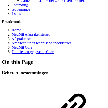
Addendum aanbieder zonder behandelrelatie
Toetreding
Governance
Issues
Breadcrumbs
Home
MedMij Afsprakenstelsel
Afsprakenset
Architectuur en technische specificaties
MedMij Core
Functies en gegevens, Core
On this Page
Beheren toestemmingen