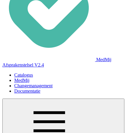
MedMij
Afsprakenstelsel V2.4
Catalogus
MedMij
Changemanagement
Documentatie