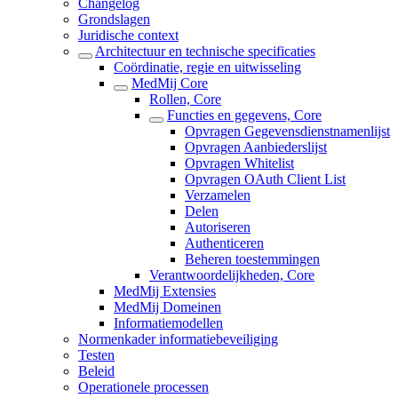
Changelog
Grondslagen
Juridische context
Architectuur en technische specificaties
Coördinatie, regie en uitwisseling
MedMij Core
Rollen, Core
Functies en gegevens, Core
Opvragen Gegevensdienstnamenlijst
Opvragen Aanbiederslijst
Opvragen Whitelist
Opvragen OAuth Client List
Verzamelen
Delen
Autoriseren
Authenticeren
Beheren toestemmingen
Verantwoordelijkheden, Core
MedMij Extensies
MedMij Domeinen
Informatiemodellen
Normenkader informatiebeveiliging
Testen
Beleid
Operationele processen