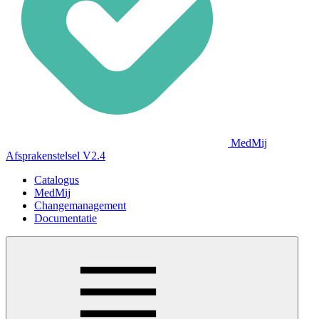
MedMij
Afsprakenstelsel V2.4
Catalogus
MedMij
Changemanagement
Documentatie