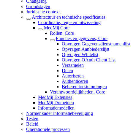
Changelog
Grondslagen
Juridische context
Architectuur en technische specificaties
Coördinatie, regie en uitwisseling
MedMij Core
Rollen, Core
Functies en gegevens, Core
Opvragen Gegevensdienstnamenlijst
Opvragen Aanbiederslijst
Opvragen Whitelist
Opvragen OAuth Client List
Verzamelen
Delen
Autoriseren
Authenticeren
Beheren toestemmingen
Verantwoordelijkheden, Core
MedMij Extensies
MedMij Domeinen
Informatiemodellen
Normenkader informatiebeveiliging
Testen
Beleid
Operationele processen