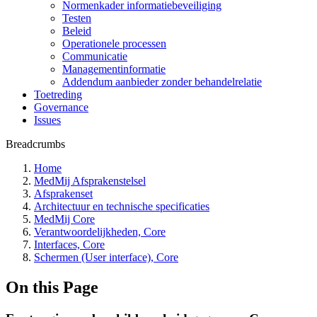
Normenkader informatiebeveiliging
Testen
Beleid
Operationele processen
Communicatie
Managementinformatie
Addendum aanbieder zonder behandelrelatie
Toetreding
Governance
Issues
Breadcrumbs
Home
MedMij Afsprakenstelsel
Afsprakenset
Architectuur en technische specificaties
MedMij Core
Verantwoordelijkheden, Core
Interfaces, Core
Schermen (User interface), Core
On this Page