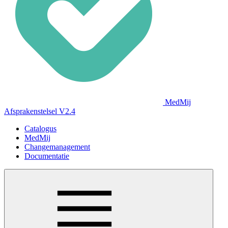
MedMij
Afsprakenstelsel V2.4
Catalogus
MedMij
Changemanagement
Documentatie