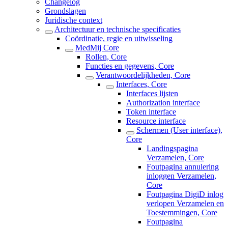
Changelog
Grondslagen
Juridische context
Architectuur en technische specificaties
Coördinatie, regie en uitwisseling
MedMij Core
Rollen, Core
Functies en gegevens, Core
Verantwoordelijkheden, Core
Interfaces, Core
Interfaces lijsten
Authorization interface
Token interface
Resource interface
Schermen (User interface),
Core
Landingspagina
Verzamelen, Core
Foutpagina annulering
inloggen Verzamelen,
Core
Foutpagina DigiD inlog
verlopen Verzamelen en
Toestemmingen, Core
Foutpagina