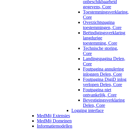
onbeschikbaarheid
gegevens, Core
Toestemmingsverklaring,
Core
Overzichtspagina
toestemmingen, Core
Beëindigingsverklaring
langdurige
toestemming, Core
Technische storing,
Core
Landingspagina Delen,
Core
Foutpagina annulering
inloggen Delen, Core
Foutpagina DigiD inlog
verlopen Delen, Core
Foutpagina niet
ontvankelijk, Core
Bevestigingsverklaring
Delen, Core
Logging interface
MedMij Extensies
MedMij Domeinen
Informatiemodellen