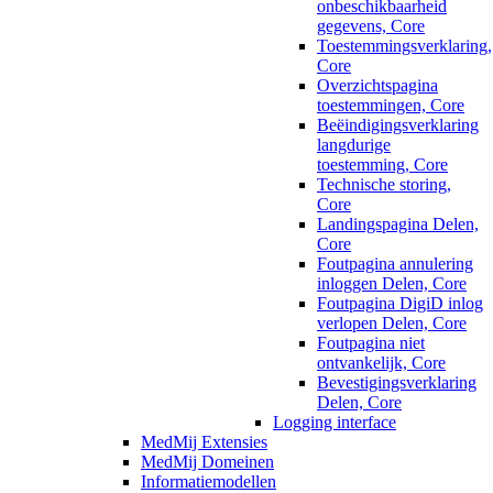
onbeschikbaarheid
gegevens, Core
Toestemmingsverklaring,
Core
Overzichtspagina
toestemmingen, Core
Beëindigingsverklaring
langdurige
toestemming, Core
Technische storing,
Core
Landingspagina Delen,
Core
Foutpagina annulering
inloggen Delen, Core
Foutpagina DigiD inlog
verlopen Delen, Core
Foutpagina niet
ontvankelijk, Core
Bevestigingsverklaring
Delen, Core
Logging interface
MedMij Extensies
MedMij Domeinen
Informatiemodellen