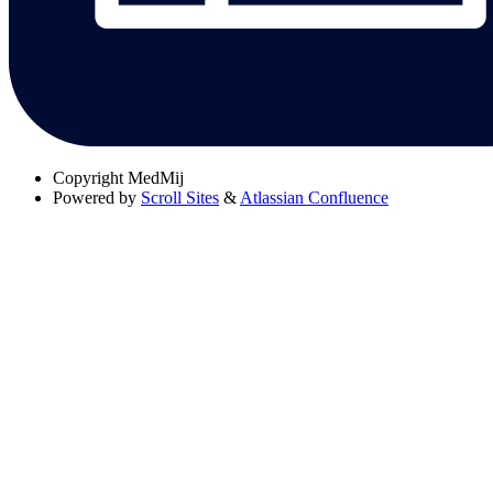
Copyright
MedMij
Powered by
Scroll Sites
&
Atlassian Confluence