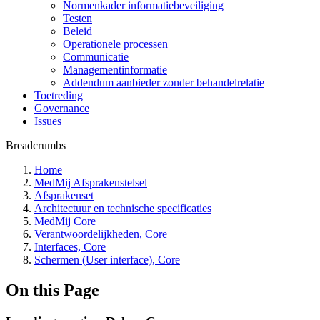
Normenkader informatiebeveiliging
Testen
Beleid
Operationele processen
Communicatie
Managementinformatie
Addendum aanbieder zonder behandelrelatie
Toetreding
Governance
Issues
Breadcrumbs
Home
MedMij Afsprakenstelsel
Afsprakenset
Architectuur en technische specificaties
MedMij Core
Verantwoordelijkheden, Core
Interfaces, Core
Schermen (User interface), Core
On this Page