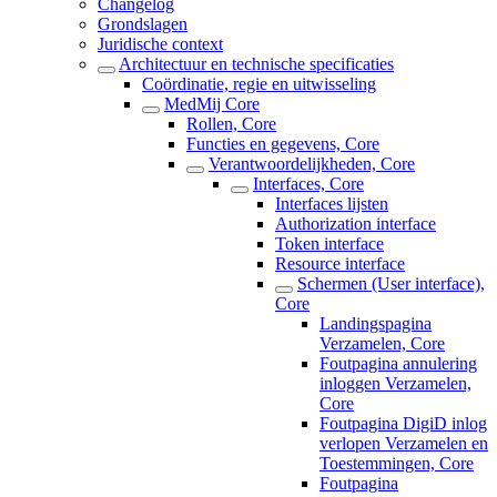
Changelog
Grondslagen
Juridische context
Architectuur en technische specificaties
Coördinatie, regie en uitwisseling
MedMij Core
Rollen, Core
Functies en gegevens, Core
Verantwoordelijkheden, Core
Interfaces, Core
Interfaces lijsten
Authorization interface
Token interface
Resource interface
Schermen (User interface),
Core
Landingspagina
Verzamelen, Core
Foutpagina annulering
inloggen Verzamelen,
Core
Foutpagina DigiD inlog
verlopen Verzamelen en
Toestemmingen, Core
Foutpagina