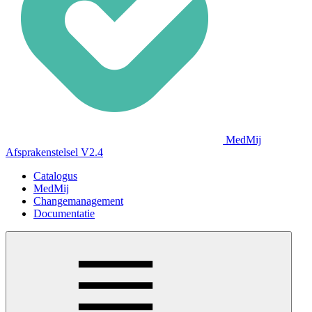
MedMij
Afsprakenstelsel V2.4
Catalogus
MedMij
Changemanagement
Documentatie