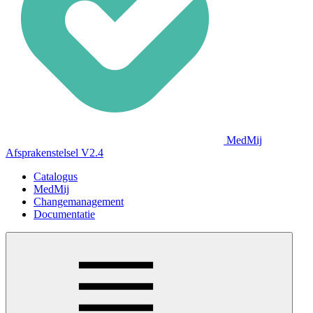
MedMij
Afsprakenstelsel V2.4
Catalogus
MedMij
Changemanagement
Documentatie