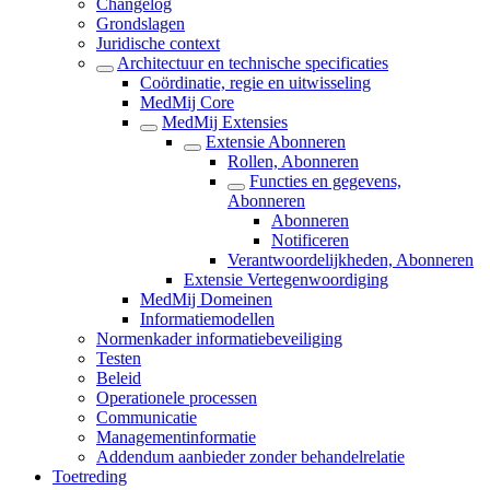
Changelog
Grondslagen
Juridische context
Architectuur en technische specificaties
Coördinatie, regie en uitwisseling
MedMij Core
MedMij Extensies
Extensie Abonneren
Rollen, Abonneren
Functies en gegevens,
Abonneren
Abonneren
Notificeren
Verantwoordelijkheden, Abonneren
Extensie Vertegenwoordiging
MedMij Domeinen
Informatiemodellen
Normenkader informatiebeveiliging
Testen
Beleid
Operationele processen
Communicatie
Managementinformatie
Addendum aanbieder zonder behandelrelatie
Toetreding