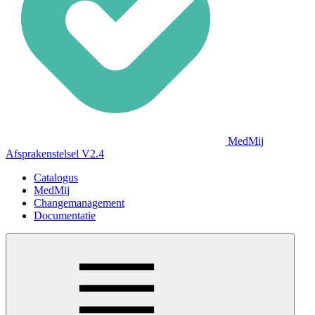
MedMij
Afsprakenstelsel V2.4
Catalogus
MedMij
Changemanagement
Documentatie