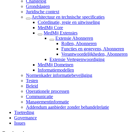
Changelog
Grondslagen
Juridische context
Architectuur en technische specificaties
Coördinatie, regie en uitwisseling
MedMij Core
MedMij Extensies
Extensie Abonneren
Rollen, Abonneren
Functies en gegevens, Abonneren
Verantwoordelijkheden, Abonneren
Extensie Vertegenwoordiging
MedMij Domeinen
Informatiemodellen
Normenkader informatiebeveiliging
Testen
Beleid
Operationele processen
Communicatie
Managementinformatie
Addendum aanbieder zonder behandelrelatie
Toetreding
Governance
Issues