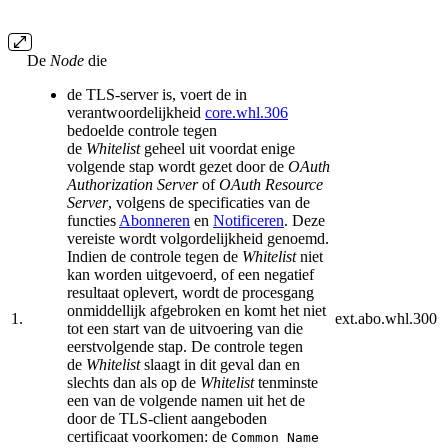
De
Node
die
de TLS-server is, voert de in
verantwoordelijkheid
core.whl.306
bedoelde controle tegen
de
Whitelist
geheel uit voordat enige
volgende stap wordt gezet door de
OAuth
Authori­zation
Server
of
OAuth Resource
Server
, volgens de specifi­ca­ties van de
functies
Abonneren
en
Notificeren
. Deze
vereiste wordt volgordelijkheid genoemd.
Indien de contro­le tegen de
Whitelist
niet
kan worden uit­gevoerd, of een negatief
resultaat ople­vert, wordt de proces­gang
onmiddellijk af­gebroken en komt het niet
1.
ext.abo.whl.300
tot een start van de uit­voering van die
eerstvolgende stap. De con­trole tegen
de
Whitelist
slaagt in dit geval dan en
slechts dan als op de
Whitelist
tenmin­ste
een van de vol­gende namen uit het de
door de TLS-client aange­boden
certificaat voorkomen: de
Com­mon Name