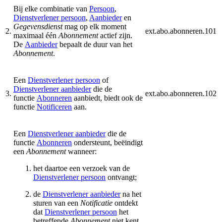
Bij elke combinatie van
Persoon
,
Dienstverlener persoon
,
Aanbieder
en
Gegevensdienst
mag op elk moment
2.
ext.abo.abonneren.101
maximaal één
Abonnement
actief zijn.
De
Aanbieder
bepaalt de duur van het
Abonnement
.
Een
Dienstverlener persoon
of
Dienstverlener aanbieder
die de
3.
ext.abo.abonneren.102
functie
Abonneren
aanbiedt, biedt ook de
functie
Notificeren
aan.
Een
Dienstverlener aanbieder
die de
functie
Abonneren
ondersteunt, beëindigt
een
Abonnement
wanneer:
het daartoe een verzoek van de
Dienstverlener persoon
ontvangt;
de
Dienstverlener aanbieder
na het
sturen van een
Notificatie
ontdekt
dat
Dienstverlener persoon
het
betreffende
Abonnement
niet kent.