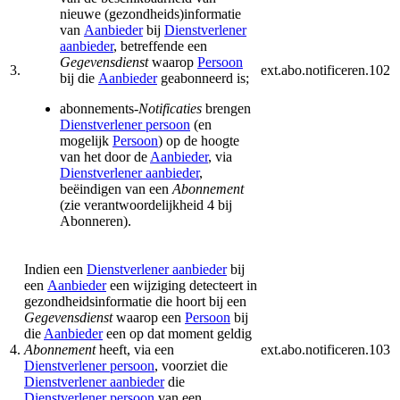
nieuwe (gezondheids)informatie
van
Aanbieder
bij
Dienstverlener
aanbieder
, betreffende een
Gegevensdienst
waarop
Persoon
3.
ext.abo.notificeren.102
bij die
Aanbieder
geabonneerd is;
abonnements-
Notificaties
brengen
Dienstverlener persoon
(en
mogelijk
Persoon
) op de hoogte
van het door de
Aanbieder
, via
Dienstverlener aanbieder
,
beëindigen van een
Abonnement
(zie verantwoordelijkheid 4 bij
Abonneren).
Indien een
Dienstverlener aanbieder
bij
een
Aanbieder
een wijziging detecteert in
gezondheidsinformatie die hoort bij een
Gegevensdienst
waarop een
Persoon
bij
die
Aanbieder
een op dat moment geldig
4.
Abonnement
heeft, via een
ext.abo.notificeren.103
Dienstverlener persoon
, voorziet die
Dienstverlener aanbieder
die
Dienstverlener persoon
van een