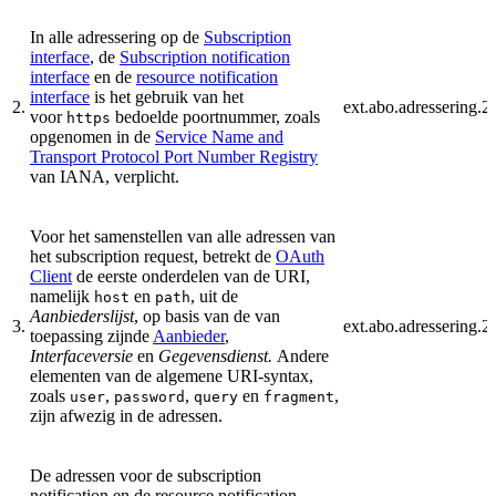
In alle adressering op de
Subscription
interface
, de
Subscription notification
interface
en de
resource notification
interface
is het gebruik van het
2.
ext.abo.adressering.2
voor
bedoelde poortnummer, zoals
https
opgenomen in de
Service Name and
Transport Protocol Port Number Registry
van IANA, verplicht.
Voor het samenstellen van alle adressen van
het subscription request, betrekt de
OAuth
Client
de eerste onderdelen van de URI,
namelijk
en
, uit de
host
path
Aanbiederslijst
, op basis van de van
3.
ext.abo.adressering.2
toepassing zijnde
Aanbieder
,
Interfaceversie
en
Gegevensdienst.
Andere
elementen van de algemene URI-syntax,
zoals
,
,
en
,
user
password
query
fragment
zijn afwezig in de adressen.
De adressen voor de subscription
notification en de resource notification