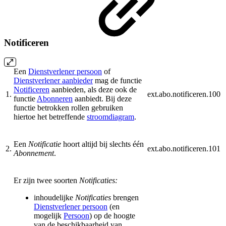
Notificeren
Een
Dienstverlener persoon
of
Dienstverlener aanbieder
mag de functie
Notificeren
aanbieden, als deze ook de
1.
ext.abo.notificeren.100
functie
Abonneren
aanbiedt. Bij deze
functie betrokken rollen gebruiken
hiertoe het betreffende
stroomdiagram
.
Een
Notificatie
hoort altijd bij slechts één
2.
ext.abo.notificeren.101
Abonnement
.
Er zijn twee soorten
Notificaties:
inhoudelijke
Notificaties
brengen
Dienstverlener persoon
(en
mogelijk
Persoon
) op de hoogte
van de beschikbaarheid van