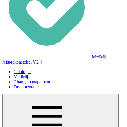
MedMij
Afsprakenstelsel V2.4
Catalogus
MedMij
Changemanagement
Documentatie