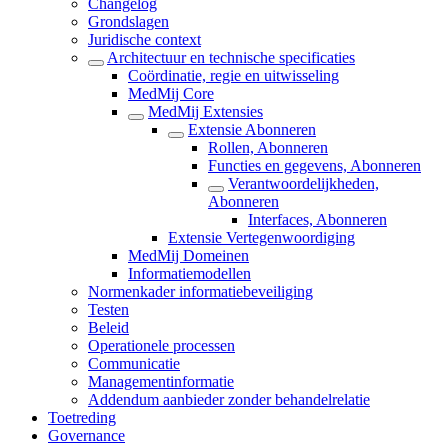
Changelog
Grondslagen
Juridische context
Architectuur en technische specificaties
Coördinatie, regie en uitwisseling
MedMij Core
MedMij Extensies
Extensie Abonneren
Rollen, Abonneren
Functies en gegevens, Abonneren
Verantwoordelijkheden,
Abonneren
Interfaces, Abonneren
Extensie Vertegenwoordiging
MedMij Domeinen
Informatiemodellen
Normenkader informatiebeveiliging
Testen
Beleid
Operationele processen
Communicatie
Managementinformatie
Addendum aanbieder zonder behandelrelatie
Toetreding
Governance