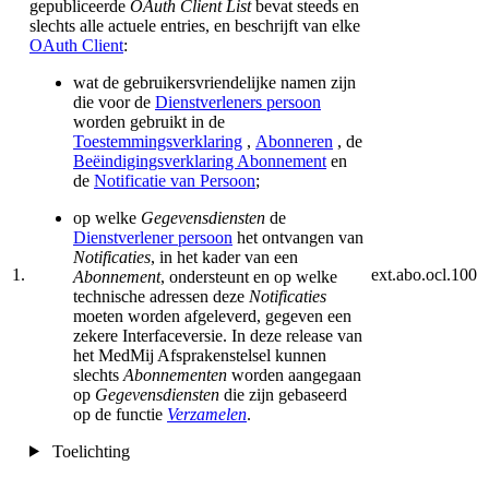
gepubliceerde
OAuth Client List
bevat steeds en
slechts alle actuele entries, en beschrijft van elke
OAuth Client
:
wat de gebruikersvriendelijke namen zijn
die voor de
Dienstverleners persoon
worden gebruikt in de
Toestemmingsverklaring
,
Abonneren
, de
Beëindigingsverklaring Abonnement
en
de
Notificatie van Persoon
;
op welke
Gegevensdiensten
de
Dienstverlener persoon
het ontvangen van
Notificaties
, in het kader van een
1.
ext.abo.ocl.100
Abonnement
, ondersteunt en op welke
technische adressen deze
Notificaties
moeten worden afgeleverd, gegeven een
zekere Interfaceversie. In deze release van
het MedMij Afsprakenstelsel kunnen
slechts
Abonnementen
worden aangegaan
op
Gegevensdiensten
die zijn gebaseerd
op de functie
Verzamelen
.
Toelichting