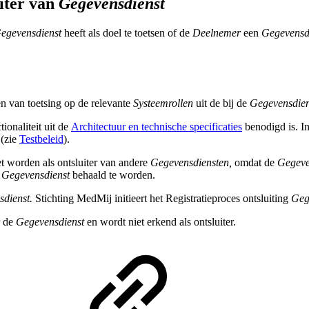
uiter van
Gegevensdienst
egevensdienst
heeft als doel te toetsen of de
Deelnemer
een
Gegevensd
n van toetsing op de relevante
Systeemrollen
uit de bij de
Gegevensdien
ionaliteit uit de
Architectuur en technische specificaties
benodigd is. In
 (zie
Testbeleid
).
t worden als ontsluiter van andere
Gegevensdiensten,
omdat de
Gegeve
e
Gegevensdienst
behaald te worden.
dienst.
Stichting MedMij initieert het Registratieproces ontsluiting
Geg
r de
Gegevensdienst
en wordt niet erkend als ontsluiter.