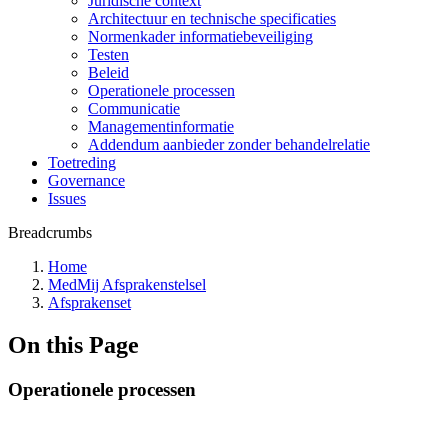
Juridische context
Architectuur en technische specificaties
Normenkader informatiebeveiliging
Testen
Beleid
Operationele processen
Communicatie
Managementinformatie
Addendum aanbieder zonder behandelrelatie
Toetreding
Governance
Issues
Breadcrumbs
Home
MedMij Afsprakenstelsel
Afsprakenset
On this Page
Operationele processen