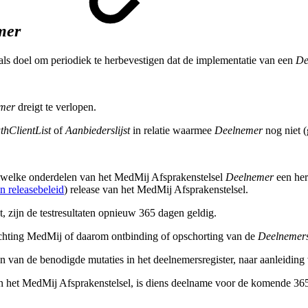
mer
als doel om periodiek te herbevestigen dat de implementatie van een
De
mer
dreigt te verlopen.
hClientList
of
Aanbiederslijst
in relatie waarmee
Deelnemer
nog niet (
 welke onderdelen van het MedMij Afsprakenstelsel
Deelnemer
een her
n releasebeleid
) release van het MedMij Afsprakenstelsel.
, zijn de testresultaten opnieuw 365 dagen geldig.
Stichting MedMij of daarom ontbinding of opschorting van de
Deelnemer
 van de benodigde mutaties in het deelnemersregister, naar aanleiding v
n het MedMij Afsprakenstelsel, is diens deelname voor de komende 36