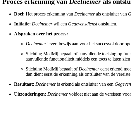
Proces erkenning van
Deelnemer
als ontsl
Doel:
Het proces erkenning van
Deelnemer
als ontsluiter van
G
Initiatie:
Deelnemer
wil een
Gegevensdienst
ontsluiten.
Afspraken over het proces:
Deelnemer
levert bewijs aan voor het succesvol doorlope
Stichting MedMij bepaalt of aanvullende toetsing op funct
aanvullende functionaliteit middels een toets te laten zien
Stichting MedMij bepaalt of
Deelnemer
eerst erkend moe
dan dient eerst de erkenning als ontsluiter van de vereist
Resultaat:
Deelnemer
is erkend als ontsluiter van een
Gegevens
Uitzonderingen:
Deelnemer
voldoet niet aan de vereisten voo