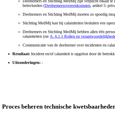
Deelnemers en Stichting MedMij zijn verplicht elkaar te 
beïnvloeden (
Deelnemersovereenkomsten
, artikel 5: pri
Deelnemers en Stichting MedMij moeten zo spoedig mogeli
Stichting MedMij kan bij calamiteiten besluiten een ope
Deelnemers en Stichting MedMij hebben allen één persoon
calamiteiten (zie
A. 6.1.1 Rollen en verantwoordelijkhede
Communicatie van de deelnemer over incidenten en calami
Resultaat:
Incident en/of calamiteit is opgelost door de betrok
Uitzonderingen:
-
Proces beheren technische kwetsbaarhede