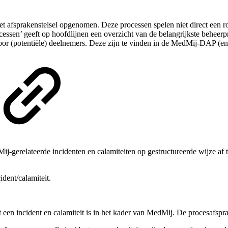
het afsprakenstelsel opgenomen. Deze processen spelen niet direct een 
cessen’ geeft op hoofdlijnen een overzicht van de belangrijkste beheerpr
oor (potentiële) deelnemers.
D
eze zijn te vinden in de MedMij-DAP (en 
Mij-gerelateerde incidenten en calamiteiten op gestructureerde wijze a
dent/calamiteit.
 een incident en calamiteit is in het kader van MedMij. De procesafspr