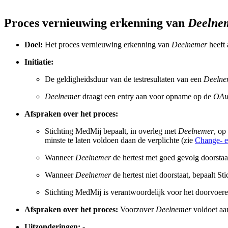
Proces vernieuwing erkenning van
Deelne
Doel:
Het proces vernieuwing erkenning van
Deelnemer
heeft 
Initiatie:
De geldigheidsduur van de testresultaten van een
Deelne
Deelnemer
draagt een entry aan voor opname op de
OAut
Afspraken over het proces:
Stichting MedMij bepaalt, in overleg met
Deelnemer
, op
minste te laten voldoen daan de verplichte (zie
Change- e
Wanneer
Deelnemer
de hertest met goed gevolg doorstaat
Wanneer
Deelnemer
de hertest niet doorstaat, bepaalt 
Stichting MedMij is verantwoordelijk voor het doorvoeren
Afspraken over het proces:
Voorzover
Deelnemer
voldoet aa
Uitzonderingen:
-