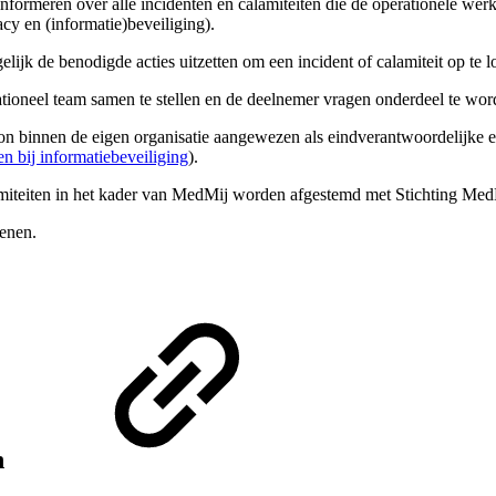
informeren over alle incidenten en calamiteiten die de operationele wer
vacy en (informatie)beveiliging).
jk de benodigde acties uitzetten om een incident of calamiteit op te l
rationeel team samen te stellen en de deelnemer vragen onderdeel te 
 binnen de eigen organisatie aangewezen als eindverantwoordelijke en 
n bij informatiebeveiliging
).
teiten in het kader van MedMij worden afgestemd met Stichting MedMij (
kenen.
n