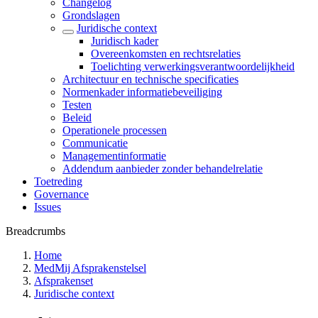
Changelog
Grondslagen
Juridische context
Juridisch kader
Overeenkomsten en rechtsrelaties
Toelichting verwerkingsverantwoordelijkheid
Architectuur en technische specificaties
Normenkader informatiebeveiliging
Testen
Beleid
Operationele processen
Communicatie
Managementinformatie
Addendum aanbieder zonder behandelrelatie
Toetreding
Governance
Issues
Breadcrumbs
Home
MedMij Afsprakenstelsel
Afsprakenset
Juridische context