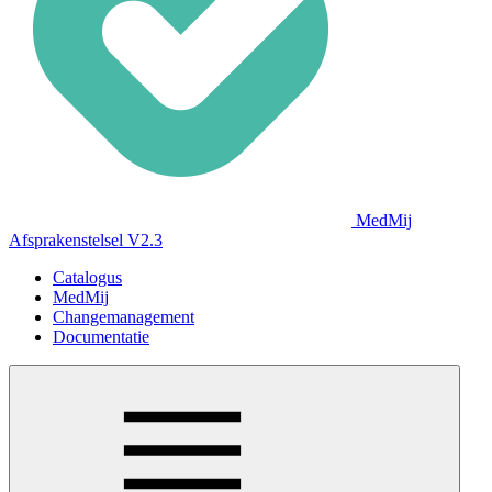
MedMij
Afsprakenstelsel V2.3
Catalogus
MedMij
Changemanagement
Documentatie