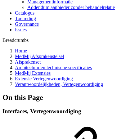
Managementinformatie
Addendum aanbieder zonder behandelrelatie
Catalogus
Toetreding
Governance
Issues
Breadcrumbs
Home
MedMij Afsprakenstelsel
Afsprakenset
Architectuur en technische specificaties
MedMij Extensies
Extensie Vertegenwoordiging
Verantwoordelijkheden, Vertegenwoordiging
On this Page
Interfaces, Vertegenwoordiging