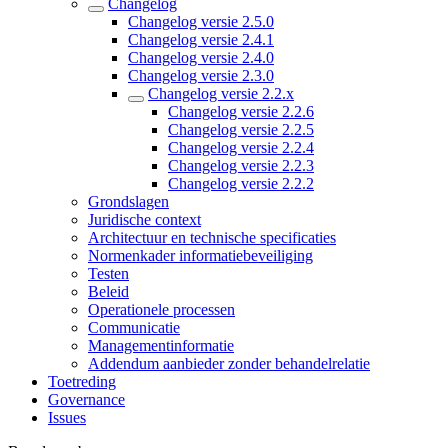
Changelog
Changelog versie 2.5.0
Changelog versie 2.4.1
Changelog versie 2.4.0
Changelog versie 2.3.0
Changelog versie 2.2.x
Changelog versie 2.2.6
Changelog versie 2.2.5
Changelog versie 2.2.4
Changelog versie 2.2.3
Changelog versie 2.2.2
Grondslagen
Juridische context
Architectuur en technische specificaties
Normenkader informatiebeveiliging
Testen
Beleid
Operationele processen
Communicatie
Managementinformatie
Addendum aanbieder zonder behandelrelatie
Toetreding
Governance
Issues