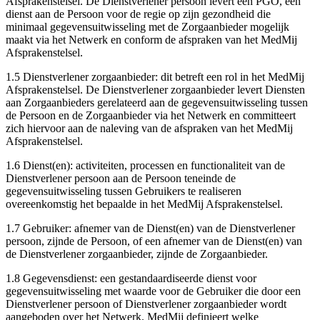
Afsprakenstelsel. De Dienstverlener persoon levert een PGO, een
dienst aan de Persoon voor de regie op zijn gezondheid die
minimaal gegevensuitwisseling met de Zorgaanbieder mogelijk
maakt via het Netwerk en conform de afspraken van het MedMij
Afsprakenstelsel.
1.5 Dienstverlener zorgaanbieder: dit betreft een rol in het MedMij
Afsprakenstelsel. De Dienstverlener zorgaanbieder levert Diensten
aan Zorgaanbieders gerelateerd aan de gegevensuitwisseling tussen
de Persoon en de Zorgaanbieder via het Netwerk en committeert
zich hiervoor aan de naleving van de afspraken van het MedMij
Afsprakenstelsel.
1.6 Dienst(en): activiteiten, processen en functionaliteit van de
Dienstverlener persoon aan de Persoon teneinde de
gegevensuitwisseling tussen Gebruikers te realiseren
overeenkomstig het bepaalde in het MedMij Afsprakenstelsel.
1.7 Gebruiker: afnemer van de Dienst(en) van de Dienstverlener
persoon, zijnde de Persoon, of een afnemer van de Dienst(en) van
de Dienstverlener zorgaanbieder, zijnde de Zorgaanbieder.
1.8 Gegevensdienst: een gestandaardiseerde dienst voor
gegevensuitwisseling met waarde voor de Gebruiker die door een
Dienstverlener persoon of Dienstverlener zorgaanbieder wordt
aangeboden over het Netwerk. MedMij definieert welke