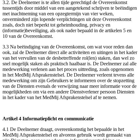
3.2. De Deelnemer is te allen tijde gerechtigd de Overeenkomst
tussentijds door middel van een aangetekend schrijven te beëindigen
met inachtneming van een opzegtermijn van vier weken,
onverminderd zijn lopende verplichtingen uit deze Overeenkomst
zoals, doch niet beperkt tot geheimhouding, privacy en
(informatie)beveiliging, als ook nader bepaald in de artikelen 5 en
10 van de Overeenkomst.
3.3 Na beëindiging van de Overeenkomst, om wat voor reden dan
ook, zal de Deelnemer direct alle activiteiten en uitingen in het kader
van het vervullen van de desbetreffende rol(len) staken, dan wel zo
snel mogelijk staken als praktisch haalbaar is. De Deelnemer zal alle
medewerking verlenen aan het proces uittreding, zoals opgenomen
in het MedMij Afsprakenstelsel. De Deelnemer verleent tevens alle
medewerking om zijn Gebruikers te informeren over de stopzetting
van de Diensten evenals de verwijzing naar meer informatie voor de
mogelijkheden om via een andere Dienstverlener persoon Diensten
in het kader van het MedMij Afsprakenstelsel af te nemen.
Artikel 4 Informatieplicht en communicatie
4.1 De Deelnemer draagt, overeenkomstig het bepaalde in het
MedMij Afsprakenstelsel en alvorens gebruik wordt gemaakt van