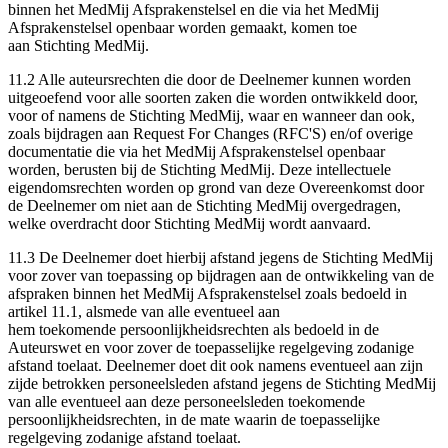
binnen het MedMij Afsprakenstelsel en die via het MedMij
Afsprakenstelsel openbaar worden gemaakt, komen toe
aan Stichting MedMij.
11.2 Alle auteursrechten die door de Deelnemer kunnen worden
uitgeoefend voor alle soorten zaken die worden ontwikkeld door,
voor of namens de Stichting MedMij, waar en wanneer dan ook,
zoals bijdragen aan Request For Changes (RFC'S) en/of overige
documentatie die via het MedMij Afsprakenstelsel openbaar
worden, berusten bij de Stichting MedMij. Deze intellectuele
eigendomsrechten worden op grond van deze Overeenkomst door
de Deelnemer om niet aan de Stichting MedMij overgedragen,
welke overdracht door Stichting MedMij wordt aanvaard.
11.3 De Deelnemer doet hierbij afstand jegens de Stichting MedMij
voor zover van toepassing op bijdragen aan de ontwikkeling van de
afspraken binnen het MedMij Afsprakenstelsel zoals bedoeld in
artikel 11.1, alsmede van alle eventueel aan
hem toekomende persoonlijkheidsrechten als bedoeld in de
Auteurswet en voor zover de toepasselijke regelgeving zodanige
afstand toelaat. Deelnemer doet dit ook namens eventueel aan zijn
zijde betrokken personeelsleden afstand jegens de Stichting MedMij
van alle eventueel aan deze personeelsleden toekomende
persoonlijkheidsrechten, in de mate waarin de toepasselijke
regelgeving zodanige afstand toelaat.