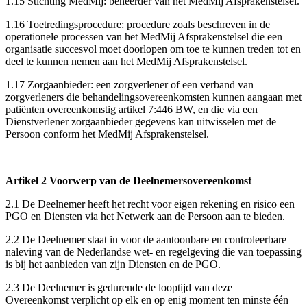
1.15 Stichting MedMij: beheerder van het MedMij Afsprakenstelsel.
1.16 Toetredingsprocedure: procedure zoals beschreven in de
operationele processen van het MedMij Afsprakenstelsel die een
organisatie succesvol moet doorlopen om toe te kunnen treden tot en
deel te kunnen nemen aan het MedMij Afsprakenstelsel.
1.17 Zorgaanbieder: een zorgverlener of een verband van
zorgverleners die behandelingsovereenkomsten kunnen aangaan met
patiënten overeenkomstig artikel 7:446 BW, en die via een
Dienstverlener zorgaanbieder gegevens kan uitwisselen met de
Persoon conform het MedMij Afsprakenstelsel.
Artikel 2 Voorwerp van de Deelnemersovereenkomst
2.1 De Deelnemer heeft het recht voor eigen rekening en risico een
PGO en Diensten via het Netwerk aan de Persoon aan te bieden.
2.2 De Deelnemer staat in voor de aantoonbare en controleerbare
naleving van de Nederlandse wet- en regelgeving die van toepassing
is bij het aanbieden van zijn Diensten en de PGO.
2.3 De Deelnemer is gedurende de looptijd van deze
Overeenkomst verplicht op elk en op enig moment ten minste één