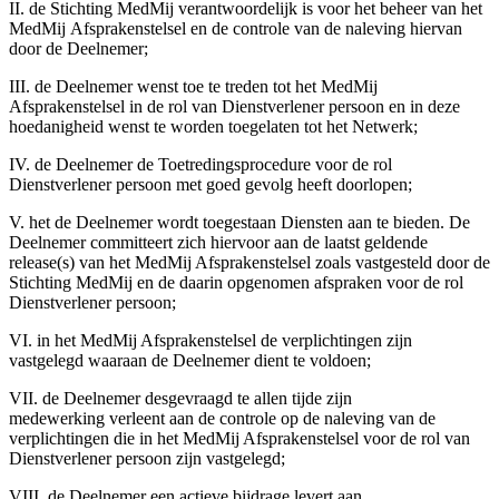
II. de Stichting MedMij verantwoordelijk is voor het beheer van het
MedMij Afsprakenstelsel en de controle van de naleving hiervan
door de Deelnemer;
III. de Deelnemer wenst toe te treden tot het MedMij
Afsprakenstelsel in de rol van Dienstverlener persoon en in deze
hoedanigheid wenst te worden toegelaten tot het Netwerk;
IV. de Deelnemer de Toetredingsprocedure voor de rol
Dienstverlener persoon met goed gevolg heeft doorlopen;
V. het de Deelnemer wordt toegestaan Diensten aan te bieden. De
Deelnemer committeert zich hiervoor aan de laatst geldende
release(s) van het MedMij Afsprakenstelsel zoals vastgesteld door de
Stichting MedMij en de daarin opgenomen afspraken voor de rol
Dienstverlener persoon;
VI. in het MedMij Afsprakenstelsel de verplichtingen zijn
vastgelegd waaraan de Deelnemer dient te voldoen;
VII. de Deelnemer desgevraagd te allen tijde zijn
medewerking verleent aan de controle op de naleving van de
verplichtingen die in het MedMij Afsprakenstelsel voor de rol van
Dienstverlener persoon zijn vastgelegd;
VIII. de Deelnemer een actieve bijdrage levert aan