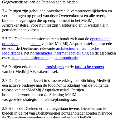
Gegevensdienst aan de Persoon aan te bieden.
2.4 Partijen zijn gehouden onverkort alle verantwoordlijkheden en
verplichtingen op grond van deze Overeenkomst en alle overige
bindende regelingen die op enig moment in het MedMij
Afsprakenstelsel voor hun rol zijn vastgesteld en in werking zijn
getreden, na te komen.
2.5 De Deelnemer conformeert en houdt zich aan de
operationele
processen
en het
beleid
van het MedMij Afsprakenstelsel, alsmede
de voor de Deelnemer relevante
architectuur en technische
specificaties
, het n
ormenkader Informatiebeveiliging
en de afspraken
over
managementinformatie
en
communicatie
.
2.6 Partijen erkennen de
grondslagen
en de
juridische context
van het MedMij Afsprakenstelsel.
2.7 De Deelnemer levert in samenwerking met Stichting MedMij
een actieve bijdrage aan de (door)ontwikkeling van de volgende
release van het MedMij Afsprakenstelsel. Partijen
houden hiervoor de door de Stichting MedMij
vastgestelde strategische releaseplanning aan.
2.8 Het is de Deelnemer niet toegestaan tevens Diensten aan te
bieden in de rol van Dienstverlener zorgaanbieder zonder hiervoor
de Toetredingsprocedure voor deze rol in het MedMij