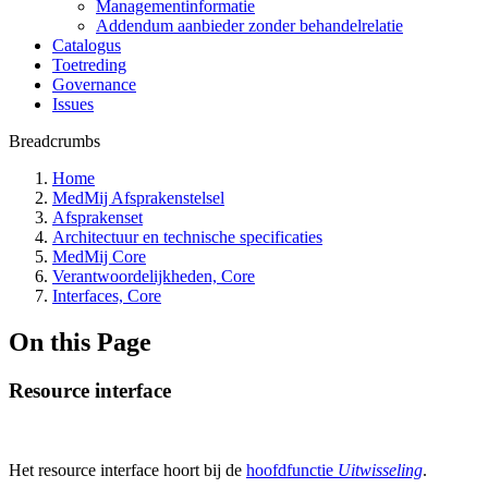
Managementinformatie
Addendum aanbieder zonder behandelrelatie
Catalogus
Toetreding
Governance
Issues
Breadcrumbs
Home
MedMij Afsprakenstelsel
Afsprakenset
Architectuur en technische specificaties
MedMij Core
Verantwoordelijkheden, Core
Interfaces, Core
On this Page
Resource interface
Het resource interface hoort bij de
hoofdfunctie
Uitwisseling
.