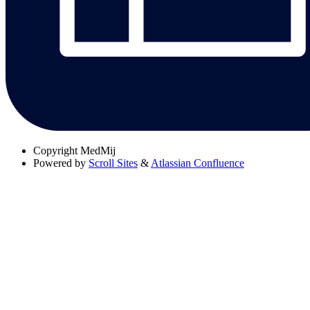
Copyright
MedMij
Powered by
Scroll Sites
&
Atlassian Confluence