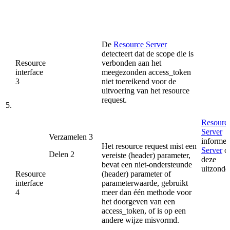
De
Resource Server
detecteert dat de scope die is
Resource
verbonden aan het
interface
meegezonden access_token
3
niet toereikend voor de
uitvoering van het resource
request.
5.
Resourc
Server
Verzamelen 3
informee
Het resource request mist een
Server
o
Delen 2
vereiste (header) parameter,
deze
bevat een niet-ondersteunde
uitzonde
Resource
(header) parameter of
interface
parameterwaarde, gebruikt
4
meer dan één methode voor
het doorgeven van een
access_token, of is op een
andere wijze misvormd.