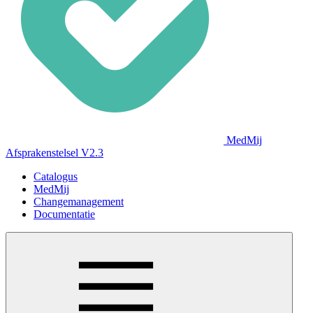
MedMij
Afsprakenstelsel V2.3
Catalogus
MedMij
Changemanagement
Documentatie