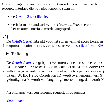
Op deze pagina staan alleen de verantwoordelijkheden inzake het
resource interface die nog niet genoemd staan in:
de
OAuth 2-specificatie
;
de informatiestandaard van de
Gegevensdienst
die op
het resource interface wordt aangesproken.
De
OAuth Client
gebruikt voor het sturen van het acces token, in 
1.
, zoals beschreven in
sectie 2.1 van RFC
Request Header Field
Toelichting
De
OAuth Client
voegt bij het versturen van een resource request
naam
, de tweede met de naam
MedMij-Request-ID
X-correlat
2.
willekeurige waarde bevatten en dient uniek te zijn voor ieder re
uit een UUID. Het X-Correlation-ID wordt overgenomen van X-Corr
gebruikgemaakt wordt van langdurige toestemming, dan wordt X-C
Na ontvangst van een resource request, in de functies
Verzamelen