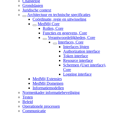
Changelog
Grondslagen
Juridische context
Architectuur en technische specificaties
Coördinatie, regie en uitwisseling
MedMij Core
Rollen, Core
Functies en gegevens, Core
Verantwoordelijkheden, Core
Interfaces, Core
Interfaces lijsten
Authorization interface
Token interface
Resource interface
Schermen (User interface),
Core
Logging interface
MedMij Extensies
MedMij Domeinen
Informatiemodellen
Normenkader informatiebeveiliging
Testen
Beleid
Operationele processen
Communicatie