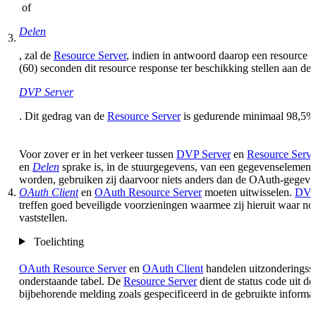
of
Delen
3.
, zal de
Resource Server
, indien in antwoord daarop een resource 
(60) seconden dit resource response ter beschikking stellen aan de
DVP Server
. Dit gedrag van de
Resource Server
is gedurende minimaal 98,5% v
Voor zover er in het verkeer tussen
DVP Server
en
Resource Serve
en
Delen
sprake is, in de stuurgegevens, van een gegevenselement d
worden, gebruiken zij daarvoor niets anders dan de OAuth-gegevens
4.
OAuth Client
en
OAuth Resource Server
moeten uitwisselen.
DVP
treffen goed beveiligde voorzieningen waarmee zij hieruit waar nod
vaststellen.
Toelichting
OAuth Resource Server
en
OAuth Client
handelen uitzonderingssit
onderstaande tabel. De
Resource Server
dient de status code uit de
bijbehorende melding zoals gespecificeerd in de gebruikte informa