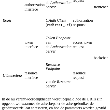
request
de
Authorization
authorization
Server
frontchann
interface
Regie
OAuth Client
authorization
(
)
response
redirect_uri
Token Endpoint
token
van
access token
interface
de
Authorization
request
Server
backchann
Resource
Endpoint
resource
resource
Uitwisseling
interface
request
van de
Resource
Server
In de nu verantwoordelijkheden wordt bepaald hoe de URI's zijn
opgebouwd waarmee de adresbepaler de adresgebruiker de
geadresseerde laat adresseren, en hoe de parameters worden gevuld.