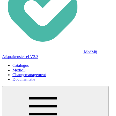
MedMij
Afsprakenstelsel V2.3
Catalogus
MedMij
Changemanagement
Documentatie