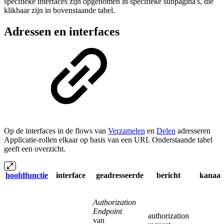
specifieke interfaces zijn opgenomen in specifieke subpagina's, die
klikbaar zijn in bovenstaande tabel.
Adressen en interfaces
Op de interfaces in de flows van
Verzamelen
en
Delen
adresseren
Applicatie-rollen elkaar op basis van een URI. Onderstaande tabel
geeft een overzicht.
hoofdfunctie
interface
geadresseerde
bericht
kanaal
Authorization
Endpoint
authorization
van