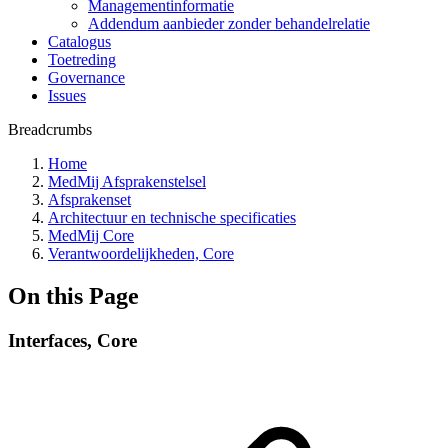
Managementinformatie
Addendum aanbieder zonder behandelrelatie
Catalogus
Toetreding
Governance
Issues
Breadcrumbs
Home
MedMij Afsprakenstelsel
Afsprakenset
Architectuur en technische specificaties
MedMij Core
Verantwoordelijkheden, Core
On this Page
Interfaces, Core