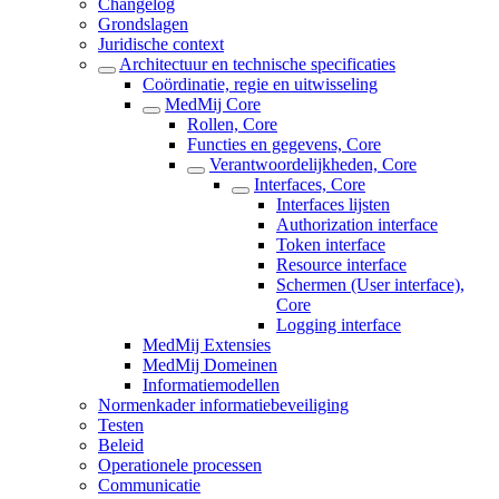
Changelog
Grondslagen
Juridische context
Architectuur en technische specificaties
Coördinatie, regie en uitwisseling
MedMij Core
Rollen, Core
Functies en gegevens, Core
Verantwoordelijkheden, Core
Interfaces, Core
Interfaces lijsten
Authorization interface
Token interface
Resource interface
Schermen (User interface),
Core
Logging interface
MedMij Extensies
MedMij Domeinen
Informatiemodellen
Normenkader informatiebeveiliging
Testen
Beleid
Operationele processen
Communicatie