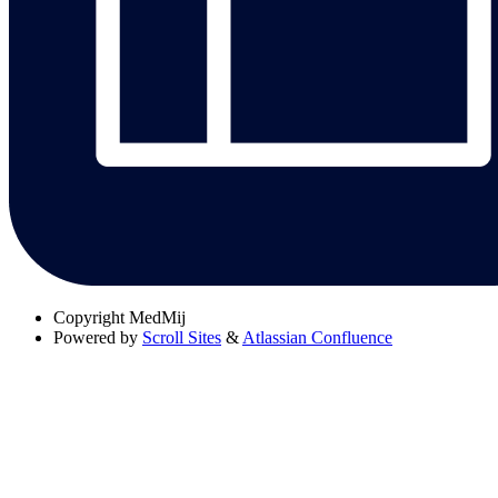
Copyright
MedMij
Powered by
Scroll Sites
&
Atlassian Confluence