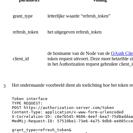
grant_type
letterlijke waarde “refresh_token”
refresh_token
het uitgegeven refresh_token
de hostname van de Node van de
OAuth Clie
client_id
token request uitvoert. Deze moet hetzelfde zi
in het Authorization request gebruikte client_i
Het onderstaande voorbeeld dient als toelichting hoe het token
3
Token
interface
TYPE
REQUEST:
POST
https://authorization-server.com/token
Content-Type:
application/x-www-form-urlencoded
X-Correlation-ID:
c0e7b545-9606-4eef-bea7-75d8addaa
MedMij-Request-ID:
57510be1-73e6-4a75-9db8-ee005cce
grant_type=refresh_token&