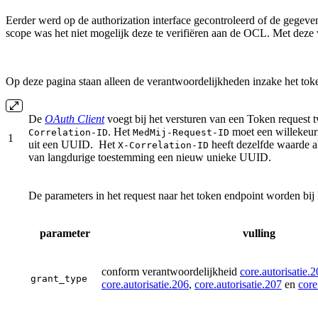
Eerder werd op de authorization interface gecontroleerd of de gege
scope was het niet mogelijk deze te verifiëren aan de OCL. Met deze wi
Op deze pagina staan alleen de verantwoordelijkheden inzake het toke
De
OAuth Client
voegt bij het versturen van een Token request
. Het
moet een willekeuri
Correlation-ID
MedMij-Request-ID
1
uit een UUID. Het
heeft dezelfde waarde a
X
-Correlation-ID
van langdurige toestemming een nieuw unieke UUID.
De parameters in het request naar het token endpoint worden bij 
parameter
vulling
conform verantwoordelijkheid
core.autorisatie.
grant_type
core.autorisatie.206
,
core.autorisatie.207
en
core