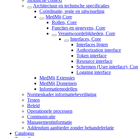
Juridische context
Architectuur en technische specificaties
Coördinatie, regie en uitwisseling
MedMij Core
Rollen, Core
Functies en gegevens, Core
Verantwoordelijkheden, Core
Interfaces, Core
Interfaces lijsten
Authorization interface
Token interface
Resource interface
Schermen (User interface), Cor
Logging interface
MedMij Extensies
MedMij Domeinen
Informatiemodellen
Normenkader informatiebeveiliging
Testen
Beleid
Operationele processen
Communicatie
Managementinformatie
Addendum aanbieder zonder behandelrelatie
Catalogus