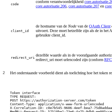
conform verantwoordelijkheid
core.autorisatie.
code
core.autorisatie.206
,
core.autorisatie.207
en
core
de hostname van de
Node
van de
OAuth Client
uitvoert. Deze moet hetzelfde zijn als de in het 
client_id
gebruikte client_id.
dezelfde waarde als in de voorafgaande authoriz
redirect_uri
redirect_uri moet urlencoded zijn (conform
RFC
2
Het onderstaande voorbeeld dient als toelichting hoe het token
Token
interface
TYPE
REQUEST:
POST
https://authorization-server.com/token
Content-Type:
application/x-www-form-urlencoded
X-Correlation-ID:
c0e7b545-9606-4eef-bea7-75d8addaa
MedMij-Request-ID:
57510be1-73e6-4a75-9db8-ee005cce