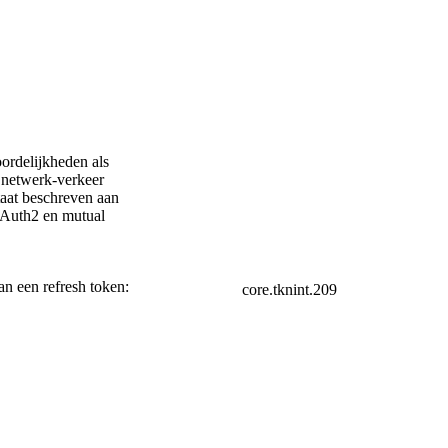
oordelijkheden als
t netwerk-verkeer
aat beschreven aan
OAuth2 en mutual
n een refresh token:
core.tknint.209