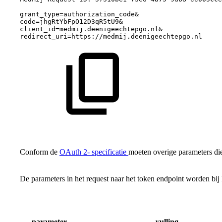
grant_type=authorization_code&
code=jhgRtYbFpO12D3qR5tU9&
client_id=medmij.deenigeechtepgo.nl&
redirect_uri=https://medmij.deenigeechtepgo.nl
Conform de
OAuth 2- specificatie
moeten overige parameters di
De parameters in het request naar het token endpoint worden bij h
parameter
vulling