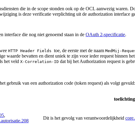
vensdiensten die in de scope stonden ook op de OCL aanwezig waren. D
jziging is deze verificatie verplichting uit de authorization interface
n interface die nog niet genoemd staan in de
OAuth 2-specificatie
.
 twee
toe, de eerste met de naam
HTTP Header Fields
MedMij-Reque
ge waarde bevatten en dient uniek te zijn voor ieder request binnen h
ls het veld
dat bij het Authorization request is geb
X
-Correlation-ID
het gebruik van een authorization code (token request) als volgt gevuld
toelichting
205
,
Dit is het gevolg van verantwoordelijkheid
core.
.autorisatie.208