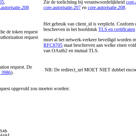
205
,
Zie de toelichting bij verantwoordelijkheid
core.
.autorisatie.208
core.autorisatie.207
en
core.autorisatie.208
.
Het gebruik van client_id is verplicht. Conform
beschreven in het hoofdstuk
TLS en certificaten
die de token request
Authorization request
moet al het netwerk-verkeer beveiligd worden 
RFC8705
staat beschreven aan welke eisen vol
van OAuth2 en mutual TLS.
ation request. De
NB: De redirect_uri MOET NIET dubbel encod
 3986
).
 request opgevuld zou moeten worden:
54b
d48f