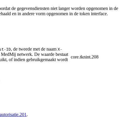
oordat de gegevensdiensten niet langer worden opgenomen in de
 gehaald en in andere vorm opgenomen in de token interface.
, de tweede met de naam
st-ID
X
-
et MedMij netwerk. De waarde bestaat
core.tknint.208
ruikt, of indien gebruikgemaakt wordt
:
autorisatie.201
.