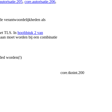
autorisatie.205
,
core.autorisatie.206
,
 de verantwoordelijkheden als
met TLS. In
hoofdstuk 2 van
daan moet worden bij een combinatie
ed worden(!)
core.tknint.200