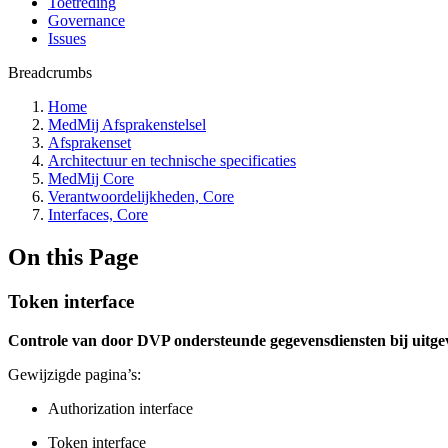
Toetreding
Governance
Issues
Breadcrumbs
Home
MedMij Afsprakenstelsel
Afsprakenset
Architectuur en technische specificaties
MedMij Core
Verantwoordelijkheden, Core
Interfaces, Core
On this Page
Token interface
Controle van door DVP ondersteunde gegevensdiensten bij uitge
Gewijzigde pagina’s:
Authorization interface
Token interface