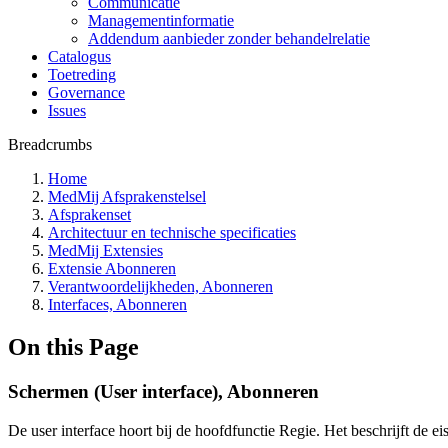
Communicatie
Managementinformatie
Addendum aanbieder zonder behandelrelatie
Catalogus
Toetreding
Governance
Issues
Breadcrumbs
Home
MedMij Afsprakenstelsel
Afsprakenset
Architectuur en technische specificaties
MedMij Extensies
Extensie Abonneren
Verantwoordelijkheden, Abonneren
Interfaces, Abonneren
On this Page
Schermen (User interface), Abonneren
De user interface hoort bij de hoofdfunctie Regie. Het beschrijft de