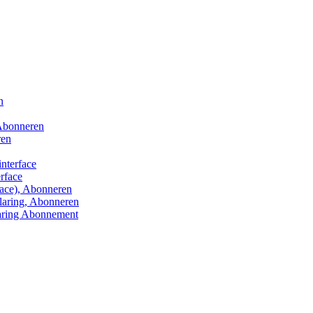
n
 Abonneren
ren
interface
erface
face), Abonneren
laring, Abonneren
aring Abonnement