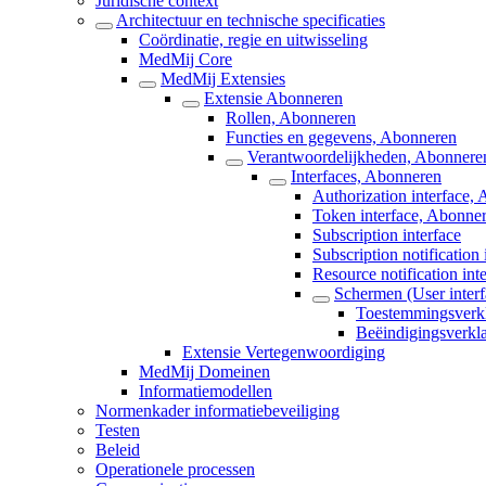
Juridische context
Architectuur en technische specificaties
Coördinatie, regie en uitwisseling
MedMij Core
MedMij Extensies
Extensie Abonneren
Rollen, Abonneren
Functies en gegevens, Abonneren
Verantwoordelijkheden, Abonnere
Interfaces, Abonneren
Authorization interface,
Token interface, Abonne
Subscription interface
Subscription notification 
Resource notification int
Schermen (User inter
Toestemmingsverk
Beëindigingsverkl
Extensie Vertegenwoordiging
MedMij Domeinen
Informatiemodellen
Normenkader informatiebeveiliging
Testen
Beleid
Operationele processen