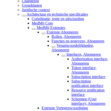
Changelog
Grondslagen
Juridische context
Architectuur en technische specificaties
Coördinatie, regie en uitwisseling
MedMij Core
MedMij Extensies
Extensie Abonneren
Rollen, Abonneren
Functies en gegevens, Abonneren
Verantwoordelijkheden,
Abonneren
Interfaces, Abonneren
Authorization interface,
Abonneren
Token interface,
Abonneren
Subscription interface
Subscription
notification interface
Resource notification
interface
Schermen (User
interface), Abonneren
Extensie Vertegenwoordiging