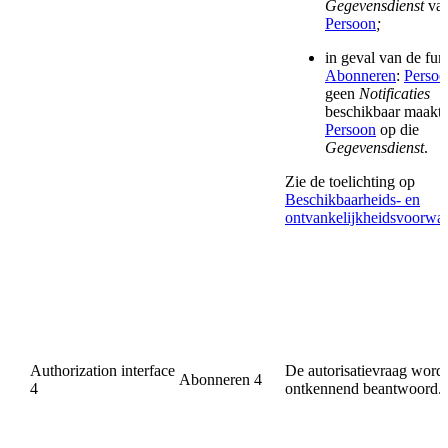
Gegevensdienst
va
Persoon
;
in geval van de fun
Abonneren
:
Persoo
geen
Notificaties
beschikbaar maakt 
Persoon
op die
Gegevensdienst
.
Zie de toelichting op
Beschikbaarheids- en
ontvankelijkheidsvoorwa
Authorization interface
De autorisatievraag wordt
Abonneren 4
4
ontkennend beantwoord.