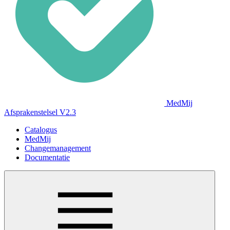
MedMij
Afsprakenstelsel V2.3
Catalogus
MedMij
Changemanagement
Documentatie