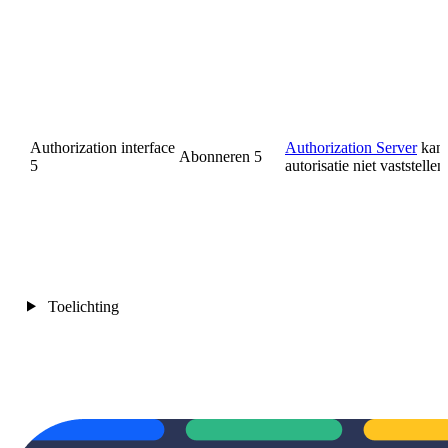
Authorization interface
Authorization Server
kan 
Abonneren 5
5
autorisatie niet vaststellen
Toelichting