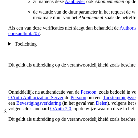
zij namens deze
Aanbieder
ook
Abonnementen
op de
de waarde van de duur parameter in het request de w
maximale duur van het
Abonnement
zoals de betreff
Als een van deze verificaties niet slaagt dan behandelt de
Authoriza
core.authint.207
.
Toelichting
Dit geldt als uitbreiding op de verantwoordelijkheid zoals beschre
Onmiddellijk na authenticatie van de
Persoon
, z
oals bedoeld in ve
OAuth Authorization Server
de
Persoon
om een
Toestemmingsverk
een
Bevestigingsverklaring
(in het geval van
Delen
), volgens het 
volgens de standaard
OAuth 2.0
, op de wijze waarop deze in het 
3.
Dit geldt als uitbreiding op de verantwoordelijkheid zoals beschre