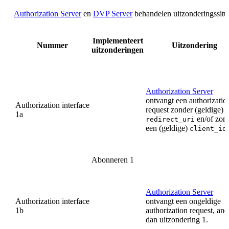
Authorization Server
en
DVP Server
behandelen uitzonderingssituat
Implementeert
Nummer
Uitzondering
uitzonderingen
Authorization Server
ontvangt een authorizatio
Authorization interface
request zonder (geldige)
1a
en/of zon
redirect_uri
een (geldige)
.
client_id
Abonneren 1
Authorization Server
Authorization interface
ontvangt een ongeldige
1b
authorization request, and
dan uitzondering 1.