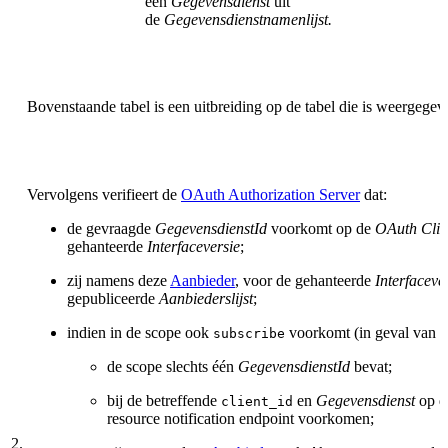
een
Gegevensdienst
uit
de
Gegevensdienstnamenlijst.
Bovenstaande tabel is een uitbreiding op de tabel die is weergege
Vervolgens verifieert de
OAuth Authorization Server
dat:
de gevraagde
GegevensdienstId
voorkomt op de
OAuth Clien
gehanteerde
Interfaceversie
;
zij namens deze
Aanbieder
, voor de gehanteerde
Interfaceve
gepubliceerde
Aanbiederslijst
;
indien in de scope ook
voorkomt (in geval van de
subscribe
de scope slechts één
GegevensdienstId
bevat;
bij de betreffende
en
Gegevensdienst
op 
client_id
resource notification endpoint voorkomen;
2.