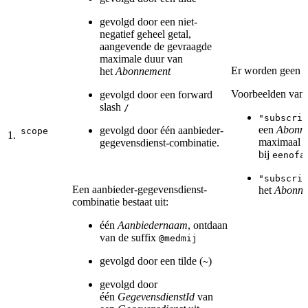
gevolgd door een niet-
negatief geheel getal,
aangevende de gevraagde
maximale duur van
Er worden geen a
het
Abonnement
Voorbeelden van s
gevolgd door een forward
slash
/
"subscrib
een
Abonn
gevolgd door één aanbieder-
scope
1.
maximaal 1
gegevensdienst-combinatie.
bij
eenofa
"subscrib
Een aanbieder-gegevensdienst-
het
Abonne
combinatie bestaat uit:
één
Aanbiedernaam
, ontdaan
van de suffix
@medmij
gevolgd door een tilde (
)
~
gevolgd door
één
GegevensdienstId
van