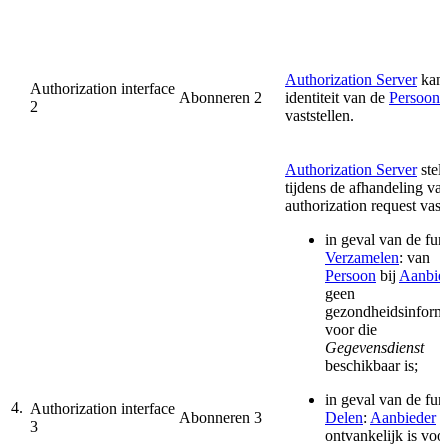
Authorization Server
kan 
Authorization interface
Abonneren 2
identiteit van de
Persoon
n
2
vaststellen.
Authorization Server
stelt
tijdens de afhandeling va
authorization request vast 
in geval van de fun
Verzamelen
: van
Persoon
bij
Aanbie
geen
gezondheidsinforma
voor die
Gegevensdienst
beschikbaar is;
in geval van de fun
4.
Authorization interface
Abonneren 3
Delen
:
Aanbieder
n
3
ontvankelijk is voo