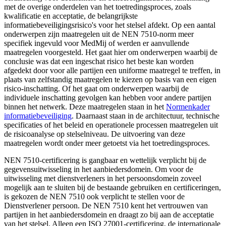
met de overige onderdelen van het toetredingsproces, zoals
kwalificatie en acceptatie, de belangrijkste
informatiebeveiligingsrisico's voor het stelsel afdekt. Op een aantal
onderwerpen zijn maatregelen uit de NEN 7510-norm meer
specifiek ingevuld voor MedMij of werden er aanvullende
maatregelen voorgesteld. Het gaat hier om onderwerpen waarbij de
conclusie was dat een ingeschat risico het beste kan worden
afgedekt door voor alle partijen een uniforme maatregel te treffen, in
plaats van zelfstandig maatregelen te kiezen op basis van een eigen
risico-inschatting. Of het gaat om onderwerpen waarbij de
individuele inschatting gevolgen kan hebben voor andere partijen
binnen het netwerk. Deze maatregelen staan in het
Normenkader
informatiebeveiliging
. Daarnaast staan in de architectuur, technische
specificaties of het beleid en operationele processen maatregelen uit
de risicoanalyse op stelselniveau. De uitvoering van deze
maatregelen wordt onder meer getoetst via het toetredingsproces.
NEN 7510-certificering is gangbaar en wettelijk verplicht bij de
gegevensuitwisseling in het aanbiedersdomein. Om voor de
uitwisseling met dienstverleners in het persoonsdomein zoveel
mogelijk aan te sluiten bij de bestaande gebruiken en certificeringen,
is gekozen de NEN 7510 ook verplicht te stellen voor de
Dienstverlener persoon. De NEN 7510 kent het vertrouwen van
partijen in het aanbiedersdomein en draagt zo bij aan de acceptatie
van het stelsel. Alleen een ISO 27001-certificering, de internationale