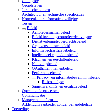
Changelog
Grondslagen
Juridische context
Architectuur en technische specificaties
Normenkader informatiebeveiliging
Testen
Beleid
Aanbiedersnamenbeleid
Beleid inzake gecontroleerde livegang
Dienstverleningsoverdrachtsbeleid
Gegevensdienstenbeleid
Informatieclassificatiebeleid
Intellectueel eigendomsbeleid
Klachten- en geschillenbeleid
Nalevingsbeleid
OAuthclient-namenbeleid
Performancebeleid
Privacy- en informatiebeveiligingsbeleid
Risicoanalyse
Samenwerkings- en escalatiebeleid
Operationele processen
Communicatie
Managementinformatie
Addendum aanbieder zonder behandelrelatie
Toetreding