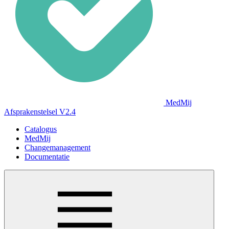
MedMij
Afsprakenstelsel V2.4
Catalogus
MedMij
Changemanagement
Documentatie