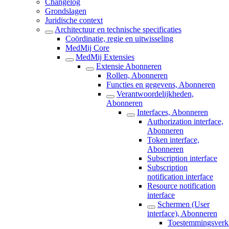
Changelog
Grondslagen
Juridische context
Architectuur en technische specificaties
Coördinatie, regie en uitwisseling
MedMij Core
MedMij Extensies
Extensie Abonneren
Rollen, Abonneren
Functies en gegevens, Abonneren
Verantwoordelijkheden,
Abonneren
Interfaces, Abonneren
Authorization interface,
Abonneren
Token interface,
Abonneren
Subscription interface
Subscription
notification interface
Resource notification
interface
Schermen (User
interface), Abonneren
Toestemmingsverkl