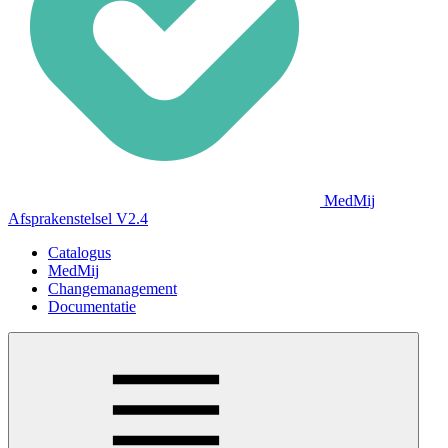
MedMij
Afsprakenstelsel V2.4
Catalogus
MedMij
Changemanagement
Documentatie