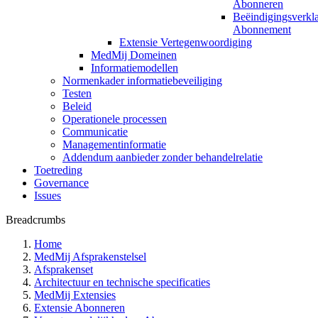
Abonneren
Beëindigingsverkl
Abonnement
Extensie Vertegenwoordiging
MedMij Domeinen
Informatiemodellen
Normenkader informatiebeveiliging
Testen
Beleid
Operationele processen
Communicatie
Managementinformatie
Addendum aanbieder zonder behandelrelatie
Toetreding
Governance
Issues
Breadcrumbs
Home
MedMij Afsprakenstelsel
Afsprakenset
Architectuur en technische specificaties
MedMij Extensies
Extensie Abonneren