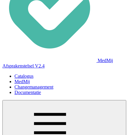
MedMij
Afsprakenstelsel V2.4
Catalogus
MedMij
Changemanagement
Documentatie