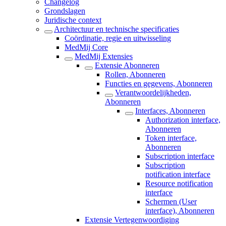
Changelog
Grondslagen
Juridische context
Architectuur en technische specificaties
Coördinatie, regie en uitwisseling
MedMij Core
MedMij Extensies
Extensie Abonneren
Rollen, Abonneren
Functies en gegevens, Abonneren
Verantwoordelijkheden,
Abonneren
Interfaces, Abonneren
Authorization interface,
Abonneren
Token interface,
Abonneren
Subscription interface
Subscription
notification interface
Resource notification
interface
Schermen (User
interface), Abonneren
Extensie Vertegenwoordiging