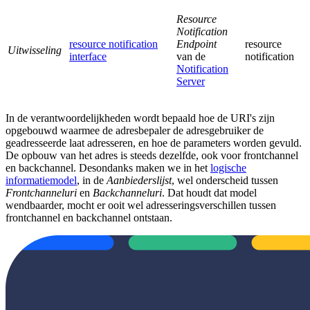
Resource
Notification
resource notification
Endpoint
resource
Uitwisseling
interface
van de
notification
Notification
Server
In de verantwoordelijkheden wordt bepaald hoe de URI's zijn
opgebouwd waarmee de adresbepaler de adresgebruiker de
geadresseerde laat adresseren, en hoe de parameters worden gevuld.
De opbouw van het adres is steeds dezelfde, ook voor frontchannel
en backchannel. Desondanks maken we in het
logische
informatiemodel
, in de
Aanbiederslijst
, wel onderscheid tussen
Frontchanneluri
en
Backchanneluri
. Dat houdt dat model
wendbaarder, mocht er ooit wel adresseringsverschillen tussen
frontchannel en backchannel ontstaan.