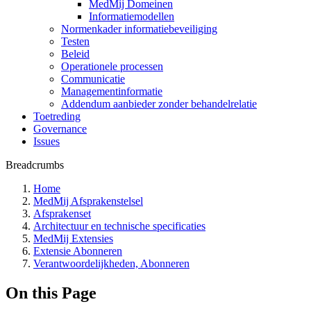
MedMij Domeinen
Informatiemodellen
Normenkader informatiebeveiliging
Testen
Beleid
Operationele processen
Communicatie
Managementinformatie
Addendum aanbieder zonder behandelrelatie
Toetreding
Governance
Issues
Breadcrumbs
Home
MedMij Afsprakenstelsel
Afsprakenset
Architectuur en technische specificaties
MedMij Extensies
Extensie Abonneren
Verantwoordelijkheden, Abonneren
On this Page