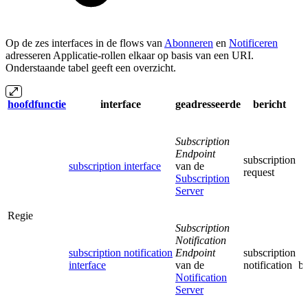
Op de zes interfaces in de flows van
Abonneren
en
Notificeren
adresseren Applicatie-rollen elkaar op basis van een URI.
Onderstaande tabel geeft een overzicht.
hoofdfunctie
interface
geadresseerde
bericht
Subscription
Endpoint
subscription
subscription interface
van de
request
Subscription
Server
Regie
Subscription
Notification
subscription notification
Endpoint
subscription
interface
van de
notification
b
Notification
Server