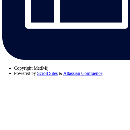
Copyright
MedMij
Powered by
Scroll Sites
&
Atlassian Confluence