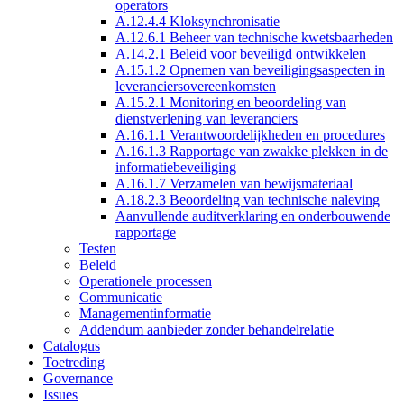
operators
A.12.4.4 Kloksynchronisatie
A.12.6.1 Beheer van technische kwetsbaarheden
A.14.2.1 Beleid voor beveiligd ontwikkelen
A.15.1.2 Opnemen van beveiligingsaspecten in
leveranciersovereenkomsten
A.15.2.1 Monitoring en beoordeling van
dienstverlening van leveranciers
A.16.1.1 Verantwoordelijkheden en procedures
A.16.1.3 Rapportage van zwakke plekken in de
informatiebeveiliging
A.16.1.7 Verzamelen van bewijsmateriaal
A.18.2.3 Beoordeling van technische naleving
Aanvullende auditverklaring en onderbouwende
rapportage
Testen
Beleid
Operationele processen
Communicatie
Managementinformatie
Addendum aanbieder zonder behandelrelatie
Catalogus
Toetreding
Governance
Issues