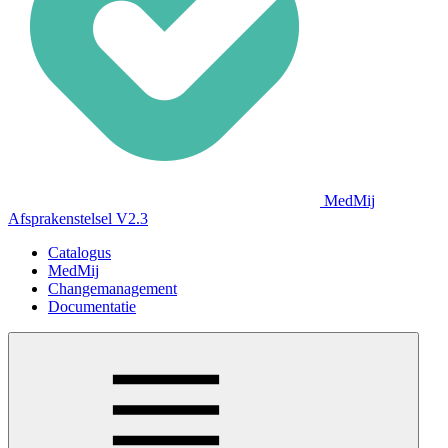
MedMij
Afsprakenstelsel V2.3
Catalogus
MedMij
Changemanagement
Documentatie