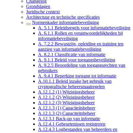
Changelog
Grondslagen
Juridische context
Architectuur en technische specificaties
Normenkader informatiebeveiliging
A. 5.1.1 Beleidsregels voor informatiebeveiliging
A. 6.1.1 Rollen en verantwoordelijkheden bij
informatiebeveiliging
A. 7.2.2 Bewustzijn, opleiding en training ten
aanzien van informatiebeveiliging
A. 8.2.1 Classificatie van informatie
A. 9.1.1 Beleid voor toegangsbeveiliging
A. 9.2.5 Beoordeling van toegangsrechten van
gebruikers
A. 9.4.1 Beperking toegang tot informatie
A.10.1.1 Beleid inzake het gebruik van
cryptografische beheersmaatregelen
A.12.1.2 (1) Wijzigingsbeheer
A.12.1.2 (2) Wijzigingsbeheer
A.12.1.2 (3) Wijzigingsbeheer
A.12.1.3 (1) Capaciteitsbeheer
A.12.1.3 (2) Capaciteitsbeheer
A.12.3.1 Back-up van informatie
A.12.4.1 Gebeurtenissen registreren
A.12.4.3 Logbestanden van beheerders en