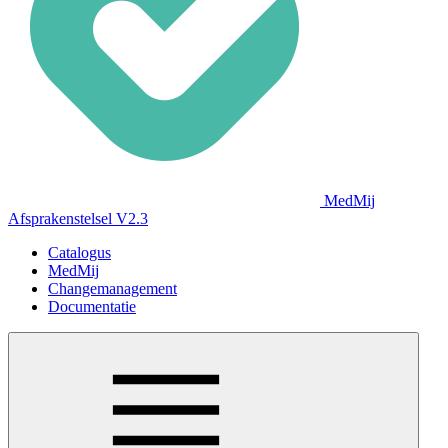
MedMij
Afsprakenstelsel V2.3
Catalogus
MedMij
Changemanagement
Documentatie