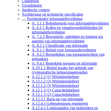
Changelog
Grondslagen
Juridische context
Architectuur en technische specificaties
Normenkader informatiebeveiliging
A. 5.1.1 Beleidsregels voor informatiebeveiliging
A. 6.1.1 Rollen en verantwoordelijkheden bij
informatiebeveiliging
A. 7.2.2 Bewustzijn, opleiding en training ten
aanzien van informatiebeveiliging
A. 8.2.1 Classificatie van informatie
A. 9.1.1 Beleid voor toegangsbeveiliging
A. 9.2.5 Beoordeling van toegangsrechten van
gebruikers
A. 9.4.1 Beperking toegang tot informatie
A.10.1.1 Beleid inzake het gebruik van
cryptografische beheersmaatregelen
A.12.1.2 (1) Wijzigingsbeheer
A.12.1.2 (2) Wijzigingsbeheer
A.12.1.2 (3) Wijzigingsbeheer
A.12.1.3 (1) Capaciteitsbeheer
A.12.1.3 (2) Capaciteitsbeheer
A.12.3.1 Back-up van informatie
A.12.4.1 Gebeurtenissen registreren
A.12.4.3 Logbestanden van beheerders en