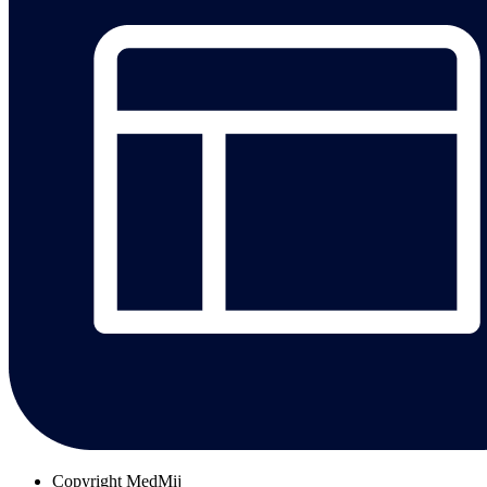
Copyright
MedMij