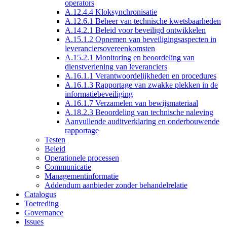
operators
A.12.4.4 Kloksynchronisatie
A.12.6.1 Beheer van technische kwetsbaarheden
A.14.2.1 Beleid voor beveiligd ontwikkelen
A.15.1.2 Opnemen van beveiligingsaspecten in
leveranciersovereenkomsten
A.15.2.1 Monitoring en beoordeling van
dienstverlening van leveranciers
A.16.1.1 Verantwoordelijkheden en procedures
A.16.1.3 Rapportage van zwakke plekken in de
informatiebeveiliging
A.16.1.7 Verzamelen van bewijsmateriaal
A.18.2.3 Beoordeling van technische naleving
Aanvullende auditverklaring en onderbouwende
rapportage
Testen
Beleid
Operationele processen
Communicatie
Managementinformatie
Addendum aanbieder zonder behandelrelatie
Catalogus
Toetreding
Governance
Issues