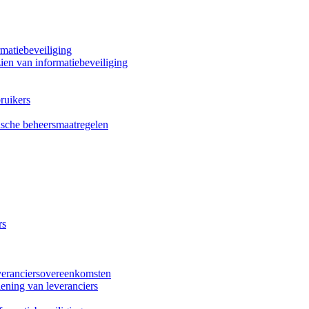
rmatiebeveiliging
zien van informatiebeveiliging
ruikers
fische beheersmaatregelen
rs
veranciersovereenkomsten
ening van leveranciers