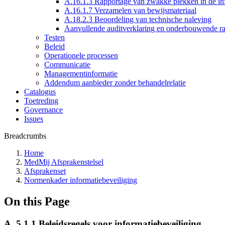
A.16.1.3 Rapportage van zwakke plekken in de inf
A.16.1.7 Verzamelen van bewijsmateriaal
A.18.2.3 Beoordeling van technische naleving
Aanvullende auditverklaring en onderbouwende r
Testen
Beleid
Operationele processen
Communicatie
Managementinformatie
Addendum aanbieder zonder behandelrelatie
Catalogus
Toetreding
Governance
Issues
Breadcrumbs
Home
MedMij Afsprakenstelsel
Afsprakenset
Normenkader informatiebeveiliging
On this Page
A. 5.1.1 Beleidsregels voor informatiebeveiliging