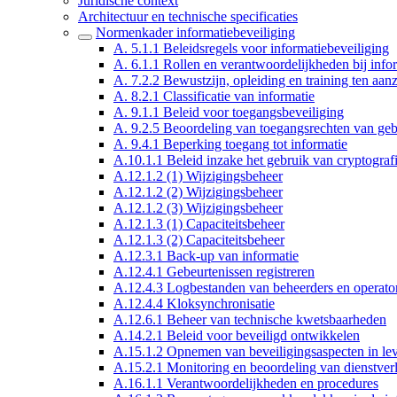
Juridische context
Architectuur en technische specificaties
Normenkader informatiebeveiliging
A. 5.1.1 Beleidsregels voor informatiebeveiliging
A. 6.1.1 Rollen en verantwoordelijkheden bij info
A. 7.2.2 Bewustzijn, opleiding en training ten aan
A. 8.2.1 Classificatie van informatie
A. 9.1.1 Beleid voor toegangsbeveiliging
A. 9.2.5 Beoordeling van toegangsrechten van geb
A. 9.4.1 Beperking toegang tot informatie
A.10.1.1 Beleid inzake het gebruik van cryptogra
A.12.1.2 (1) Wijzigingsbeheer
A.12.1.2 (2) Wijzigingsbeheer
A.12.1.2 (3) Wijzigingsbeheer
A.12.1.3 (1) Capaciteitsbeheer
A.12.1.3 (2) Capaciteitsbeheer
A.12.3.1 Back-up van informatie
A.12.4.1 Gebeurtenissen registreren
A.12.4.3 Logbestanden van beheerders en operato
A.12.4.4 Kloksynchronisatie
A.12.6.1 Beheer van technische kwetsbaarheden
A.14.2.1 Beleid voor beveiligd ontwikkelen
A.15.1.2 Opnemen van beveiligingsaspecten in le
A.15.2.1 Monitoring en beoordeling van dienstverl
A.16.1.1 Verantwoordelijkheden en procedures