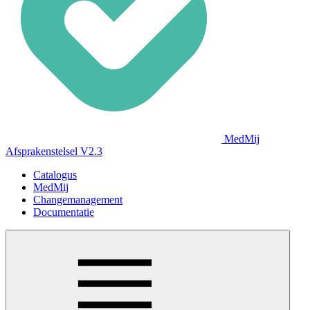
MedMij
Afsprakenstelsel V2.3
Catalogus
MedMij
Changemanagement
Documentatie