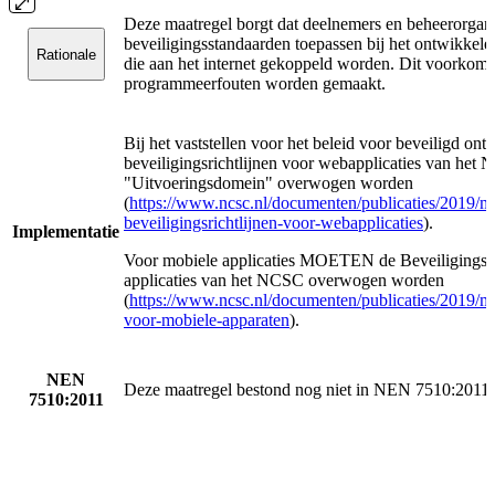
Deze maatregel borgt dat deelnemers en beheerorgani
beveiligingsstandaarden toepassen bij het ontwikkel
Rationale
die aan het internet gekoppeld worden. Dit voorkomt
programmeerfouten worden gemaakt.
Bij het vaststellen voor het beleid voor beveiligd
beveiligingsrichtlijnen voor webapplicaties van het 
"Uitvoeringsdomein" overwogen worden
(
https://www.ncsc.nl/documenten/publicaties/2019/me
beveiligingsrichtlijnen-voor-webapplicaties
).
Implementatie
Voor mobiele applicaties MOETEN de Beveiligingsri
applicaties van het NCSC overwogen worden
(
https://www.ncsc.nl/documenten/publicaties/2019/mei
voor-mobiele-apparaten
).
NEN
Deze maatregel bestond nog niet in NEN 7510:2011
7510:2011