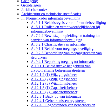
Changelog
Grondslagen
Juridische context
Architectuur en technische specificaties
Normenkader informatiebeveiliging
A. 5.1.1 Beleidsregels voor informatiebeveiliging
A. 6.1.1 Rollen en verantwoordelijkheden bij
informatiebeveiliging
A. 7.2.2 Bewustzijn, opleiding en training ten
aanzien van informatiebeveiliging
A. 8.2.1 Classificatie van informatie
A. 9.1.1 Beleid voor toegangsbeveiliging
A. 9.2.5 Beoordeling van toegangsrechten van
gebruikers
A. 9.4.1 Beperking toegang tot informatie
A.10.1.1 Beleid inzake het gebruik van
cryptografische beheersmaatregelen
A.12.1.2 (1) Wijzigingsbeheer
A.12.1.2 (2) Wijzigingsbeheer
A.12.1.2 (3) Wijzigingsbeheer
A.12.1.3 (1) Capaciteitsbeheer
A.12.1.3 (2) Capaciteitsbeheer
A.12.3.1 Back-up van informatie
A.12.4.1 Gebeurtenissen registreren
A.12.4.3 Logbestanden van beheerders en