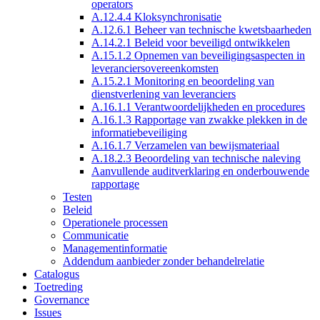
operators
A.12.4.4 Kloksynchronisatie
A.12.6.1 Beheer van technische kwetsbaarheden
A.14.2.1 Beleid voor beveiligd ontwikkelen
A.15.1.2 Opnemen van beveiligingsaspecten in
leveranciersovereenkomsten
A.15.2.1 Monitoring en beoordeling van
dienstverlening van leveranciers
A.16.1.1 Verantwoordelijkheden en procedures
A.16.1.3 Rapportage van zwakke plekken in de
informatiebeveiliging
A.16.1.7 Verzamelen van bewijsmateriaal
A.18.2.3 Beoordeling van technische naleving
Aanvullende auditverklaring en onderbouwende
rapportage
Testen
Beleid
Operationele processen
Communicatie
Managementinformatie
Addendum aanbieder zonder behandelrelatie
Catalogus
Toetreding
Governance
Issues