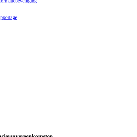
ormatiebeveiliging
apportage
anciersovereenkomsten