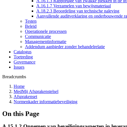
A.16.1.3 Rapportage van zwakke plekken in de inf
A.16.1.7 Verzamelen van bewijsmateriaal
A.18.2.3 Beoordeling van technische naleving
Aanvullende auditverklaring en onderbouwende r
Testen
Beleid
Operationele processen
Communicatie
Managementinformatie
Addendum aanbieder zonder behandelrelatie
Catalogus
Toetreding
Governance
Issues
Breadcrumbs
Home
MedMij Afsprakenstelsel
Afsprakenset
Normenkader informatiebeveiliging
On this Page
A.15.1.2 Opnemen van beveiligingsaspecten in lever