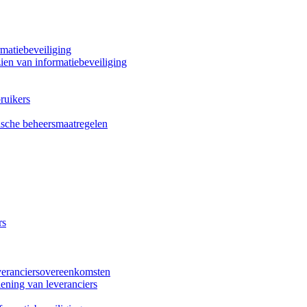
rmatiebeveiliging
zien van informatiebeveiliging
ruikers
fische beheersmaatregelen
rs
veranciersovereenkomsten
ening van leveranciers