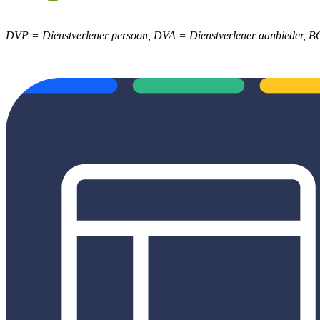
DVP = Dienstverlener persoon, DVA = Dienstverlener aanbieder, B