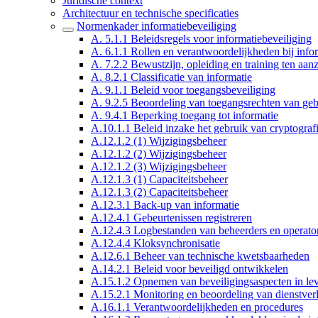
Juridische context
Architectuur en technische specificaties
Normenkader informatiebeveiliging
A. 5.1.1 Beleidsregels voor informatiebeveiliging
A. 6.1.1 Rollen en verantwoordelijkheden bij info
A. 7.2.2 Bewustzijn, opleiding en training ten aan
A. 8.2.1 Classificatie van informatie
A. 9.1.1 Beleid voor toegangsbeveiliging
A. 9.2.5 Beoordeling van toegangsrechten van geb
A. 9.4.1 Beperking toegang tot informatie
A.10.1.1 Beleid inzake het gebruik van cryptogra
A.12.1.2 (1) Wijzigingsbeheer
A.12.1.2 (2) Wijzigingsbeheer
A.12.1.2 (3) Wijzigingsbeheer
A.12.1.3 (1) Capaciteitsbeheer
A.12.1.3 (2) Capaciteitsbeheer
A.12.3.1 Back-up van informatie
A.12.4.1 Gebeurtenissen registreren
A.12.4.3 Logbestanden van beheerders en operato
A.12.4.4 Kloksynchronisatie
A.12.6.1 Beheer van technische kwetsbaarheden
A.14.2.1 Beleid voor beveiligd ontwikkelen
A.15.1.2 Opnemen van beveiligingsaspecten in le
A.15.2.1 Monitoring en beoordeling van dienstverl
A.16.1.1 Verantwoordelijkheden en procedures