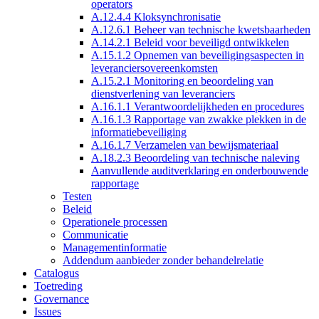
operators
A.12.4.4 Kloksynchronisatie
A.12.6.1 Beheer van technische kwetsbaarheden
A.14.2.1 Beleid voor beveiligd ontwikkelen
A.15.1.2 Opnemen van beveiligingsaspecten in
leveranciersovereenkomsten
A.15.2.1 Monitoring en beoordeling van
dienstverlening van leveranciers
A.16.1.1 Verantwoordelijkheden en procedures
A.16.1.3 Rapportage van zwakke plekken in de
informatiebeveiliging
A.16.1.7 Verzamelen van bewijsmateriaal
A.18.2.3 Beoordeling van technische naleving
Aanvullende auditverklaring en onderbouwende
rapportage
Testen
Beleid
Operationele processen
Communicatie
Managementinformatie
Addendum aanbieder zonder behandelrelatie
Catalogus
Toetreding
Governance
Issues