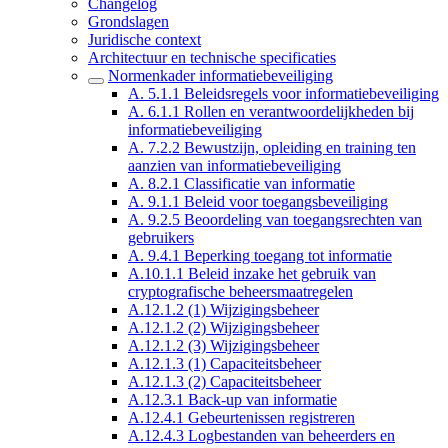
Changelog
Grondslagen
Juridische context
Architectuur en technische specificaties
Normenkader informatiebeveiliging
A. 5.1.1 Beleidsregels voor informatiebeveiliging
A. 6.1.1 Rollen en verantwoordelijkheden bij
informatiebeveiliging
A. 7.2.2 Bewustzijn, opleiding en training ten
aanzien van informatiebeveiliging
A. 8.2.1 Classificatie van informatie
A. 9.1.1 Beleid voor toegangsbeveiliging
A. 9.2.5 Beoordeling van toegangsrechten van
gebruikers
A. 9.4.1 Beperking toegang tot informatie
A.10.1.1 Beleid inzake het gebruik van
cryptografische beheersmaatregelen
A.12.1.2 (1) Wijzigingsbeheer
A.12.1.2 (2) Wijzigingsbeheer
A.12.1.2 (3) Wijzigingsbeheer
A.12.1.3 (1) Capaciteitsbeheer
A.12.1.3 (2) Capaciteitsbeheer
A.12.3.1 Back-up van informatie
A.12.4.1 Gebeurtenissen registreren
A.12.4.3 Logbestanden van beheerders en