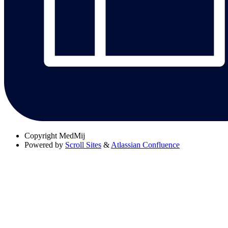
Copyright
MedMij
Powered by
Scroll Sites
&
Atlassian Confluence