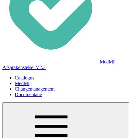
MedMij
Afsprakenstelsel V2.3
Catalogus
MedMij
Changemanagement
Documentatie