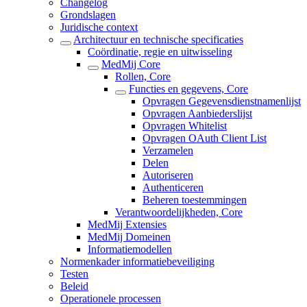
Changelog
Grondslagen
Juridische context
Architectuur en technische specificaties
Coördinatie, regie en uitwisseling
MedMij Core
Rollen, Core
Functies en gegevens, Core
Opvragen Gegevensdienstnamenlijst
Opvragen Aanbiederslijst
Opvragen Whitelist
Opvragen OAuth Client List
Verzamelen
Delen
Autoriseren
Authenticeren
Beheren toestemmingen
Verantwoordelijkheden, Core
MedMij Extensies
MedMij Domeinen
Informatiemodellen
Normenkader informatiebeveiliging
Testen
Beleid
Operationele processen