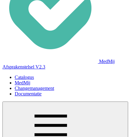
MedMij
Afsprakenstelsel V2.3
Catalogus
MedMij
Changemanagement
Documentatie