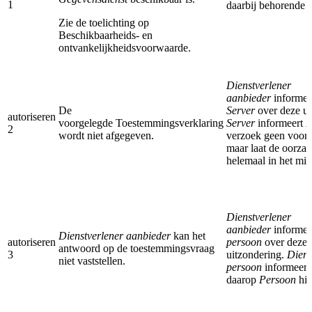
1
daarbij behorende 
Zie de toelichting op
Beschikbaarheids- en
ontvankelijkheidsvoorwaarde.
Dienstverlener
aanbieder
informe
De
Server
over deze u
autoriseren
voorgelegde Toestemmingsverklaring
Server
informeert
P
2
wordt niet afgegeven.
verzoek geen voort
maar laat de oorza
helemaal in het mi
Dienstverlener
aanbieder
informee
Dienstverlener aanbieder
kan het
autoriseren
persoon
over deze
antwoord op de toestemmingsvraag
3
uitzondering.
Diens
niet vaststellen.
persoon
informeert
daarop
Persoon
hie