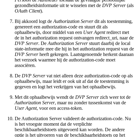
gezondheidsinformatie uit te wisselen met de
DVP Server
(als
OAuth Client
).
Bij akkoord logt de
Authorization Server
dit als toestemming,
genereert een authorization-code en stuurt dit als
ophaalbewijs, door middel van een
User Agent
redirect met
de in het authorization request ontvangen redirect_uri, naar de
DVP Server
. De
Authorization Server
stuurt daarbij de local
state-informatie mee die hij in het authorization request van de
DVP Server
heeft gekregen. Laatstgenoemde herkent daaraan
het verzoek waarmee hij de authorization-code moet
associëren.
De
DVP Server
vat niet alleen deze authorization-code op als
ophaalbewijs, maar leidt er ook uit af dat de toestemming is
gegeven en logt het verkrijgen van het ophaalbewijs.
Met dit ophaalbewijs wendt de
DVP Server
zich weer tot de
Authorization Server
, maar nu zonder tussenkomst van de
User Agent
, voor een access-token.
De Authorization Server valideert de authorization-code. Nu
is het vroegste moment dat de verplichte
beschikbaarheidstoets uitgevoerd kan worden. De andere
optie is het uitvoeren van de beschikbaarheidstoets op het