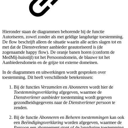
Hieronder staan de diagrammen behorende bij de functie
Autoriseren, zowel zonder als met geldige langdurige toestemming.
De flow beschrijft alleen de situatie waarin alle acties slagen tot en
met dat de Dienstverlener aanbieder geautoriseerd is (de
zogenaamde happy flow). De oranje banen horen (conform de
MedMij-huisstijl) tot het Persoonsdomein, de blauwe tot het
Aanbiedersdomein en de grijze tot externe domeinen.
In de diagrammen en uitwerkingen wordt gesproken over
toestemming. Dit heeft verschillende betekenissen:
Bij de functies
Verzamelen
en
Abonneren
wordt hier de
Toestemmingsverklaring
afgegeven, waarmee de
Dienstverlener aanbieder
toestemming wordt gegeven
gezondheidsgegevens naar de
Dienstverlener persoon
te
zenden.
Bij de functie
Abonneren
en
Beheren toestemmingen
kan ook
een
Beëindigingsverklaring
worden afgegeven, waarmee de
Persoon
een abonnement stopt of de langdurige toestemming