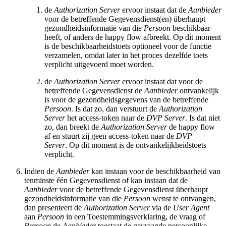
de
Authorization Server
ervoor instaat dat de
Aanbieder
voor de betreffende Gegevensdienst(en) überhaupt
gezondheidsinformatie van die
Persoon
beschikbaar
heeft, of anders de happy flow afbreekt. Op dit moment
is de beschikbaarheidstoets optioneel voor de functie
verzamelen, omdat later in het proces dezelfde toets
verplicht uitgevoerd moet worden.
de
Authorization Server
ervoor instaat dat voor de
betreffende Gegevensdienst de
Aanbieder
ontvankelijk
is voor de gezondheidsgegevens van de betreffende
Persoon
. Is dat zo, dan verstuurt de
Authorization
Server
het access-token naar de
DVP Server
. Is dat niet
zo, dan breekt de
Authorization Server
de happy flow
af en stuurt zij geen access-token naar de
DVP
Server
. Op dit moment is de ontvankelijkheidstoets
verplicht.
Indien de
Aanbieder
kan instaan voor de beschikbaarheid van
tenminste één Gegevensdienst of kan instaan dat de
Aanbieder
voor de betreffende Gegevensdienst überhaupt
gezondheidsinformatie van die
Persoon
wenst te ontvangen,
dan presenteert de
Authorization Server
via de
User Agent
aan
Persoon
in een Toestemmingsverklaring, de vraag of
Persoon
de
Aanbieder
toestaat de gevraagde persoonlijke