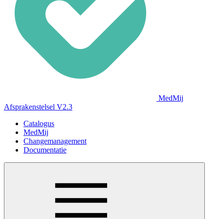
MedMij
Afsprakenstelsel V2.3
Catalogus
MedMij
Changemanagement
Documentatie