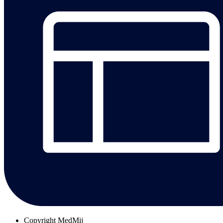
Copyright
MedMij