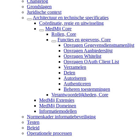
Changelog
Grondslagen
Juridische context
Architectuur en technische specificaties
Coördinatie, regie en uitwisseling
MedMij Core
Rollen, Core
Functies en gegevens, Core
Opvragen Gegevensdienstnamenlijst
Opvragen Aanbiederslijst
Opvragen Whitelist
Opvragen OAuth Client List
Verzamelen
Delen
Autoriseren
Authenticeren
Beheren toestemmingen
Verantwoordelijkheden, Core
MedMij Extensies
MedMij Domeinen
Informatiemodellen
Normenkader informatiebeveiliging
Testen
Beleid
Operationele processen