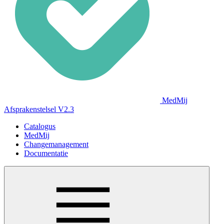
MedMij
Afsprakenstelsel V2.3
Catalogus
MedMij
Changemanagement
Documentatie