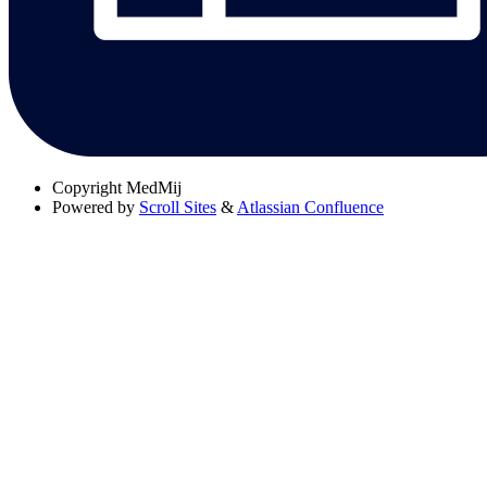
Copyright
MedMij
Powered by
Scroll Sites
&
Atlassian Confluence