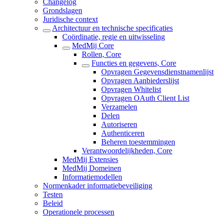
Changelog
Grondslagen
Juridische context
Architectuur en technische specificaties
Coördinatie, regie en uitwisseling
MedMij Core
Rollen, Core
Functies en gegevens, Core
Opvragen Gegevensdienstnamenlijst
Opvragen Aanbiederslijst
Opvragen Whitelist
Opvragen OAuth Client List
Verzamelen
Delen
Autoriseren
Authenticeren
Beheren toestemmingen
Verantwoordelijkheden, Core
MedMij Extensies
MedMij Domeinen
Informatiemodellen
Normenkader informatiebeveiliging
Testen
Beleid
Operationele processen