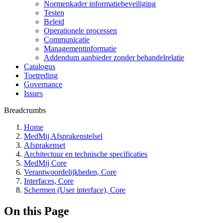
Normenkader informatiebeveiliging
Testen
Beleid
Operationele processen
Communicatie
Managementinformatie
Addendum aanbieder zonder behandelrelatie
Catalogus
Toetreding
Governance
Issues
Breadcrumbs
Home
MedMij Afsprakenstelsel
Afsprakenset
Architectuur en technische specificaties
MedMij Core
Verantwoordelijkheden, Core
Interfaces, Core
Schermen (User interface), Core
On this Page