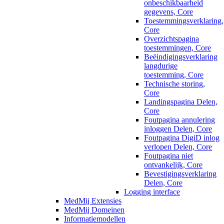
onbeschikbaarheid
gegevens, Core
Toestemmingsverklaring,
Core
Overzichtspagina
toestemmingen, Core
Beëindigingsverklaring
langdurige
toestemming, Core
Technische storing,
Core
Landingspagina Delen,
Core
Foutpagina annulering
inloggen Delen, Core
Foutpagina DigiD inlog
verlopen Delen, Core
Foutpagina niet
ontvankelijk, Core
Bevestigingsverklaring
Delen, Core
Logging interface
MedMij Extensies
MedMij Domeinen
Informatiemodellen