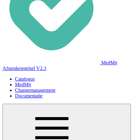
MedMij
Afsprakenstelsel V2.3
Catalogus
MedMij
Changemanagement
Documentatie