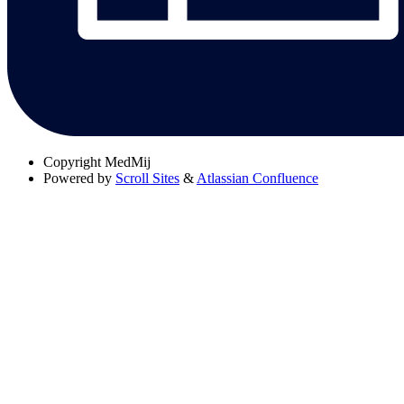
Copyright
MedMij
Powered by
Scroll Sites
&
Atlassian Confluence