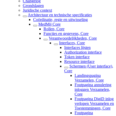
Changelog
Grondslagen
Juridische context
Architectuur en technische specificaties
Coördinatie, regie en uitwisseling
MedMij Core
Rollen, Core
Functies en gegevens, Core
Verantwoordelijkheden, Core
Interfaces, Core
Interfaces lijsten
Authorization interface
Token interface
Resource interface
Schermen (User interface),
Core
Landingspagina
Verzamelen, Core
Foutpagina annulering
inloggen Verzamelen,
Core
Foutpagina DigiD inlog
verlopen Verzamelen en
Toestemmingen, Core
Foutpagina