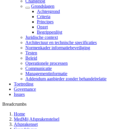
Changelog
Grondslagen
Achtergrond
Criteria
Principes
Opzet
Begrippenlijst
Juridische context
Architectuur en technische specificaties
Normenkader informatiebeveiliging
Testen
Beleid
Operationele processen
Communicatie
Managementinformatie
Addendum aanbieder zonder behandelrelatie
Toetreding
Governance
Issues
Breadcrumbs
Home
MedMij Afsprakenstelsel
Afsprakenset