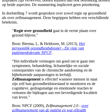
afspraken zijn verweven; doelen kunnen dan ook betrekking hebben
op beide aspecten. De nummering impliceert geen prioritering.
In doelstelling 7 wordt gesproken over zowel regie op gezondheid
als over zelfmanagement. Deze begrippen hebben een verschillende
betekenis.
"
Regie over gezondheid
gaat in de eerste plaats over
gezond blijven."
Bron: Bierma, L. & Heldoorn, M. (2013),
Het
persoonlijk gezondheidsdossier - De visie van
patiëntenfederatie NPCF
.
“Het individuele vermogen om goed om te gaan met
symptomen, behandeling, lichamelijke en sociale
consequenties van de chronische aandoening en de
bijbehorende aanpassingen in leefstijl.
Zelfmanagement
is effectief wanneer mensen in staat
zijn zelf hun gezondheidstoestand te monitoren en de
cognitieve, gedragsmatige en emotionele reacties te
vertonen die bijdragen aan een bevredigende kwaliteit
van leven.”
Bron: NPCF (2009),
Zelfmanagement 2.0 -
over
zelfmanagement van de patiënt en wat eHealth