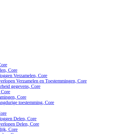
Core
len, Core
nloggen Verzamelen, Core
verlopen Verzamelen en Toestemmingen, Core
rheid gegevens, Core
 Core
mmingen, Core
langdurige toestemming, Core
Core
nloggen Delen, Core
verlopen Delen, Core
lijk, Core