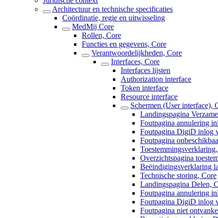
Juridische context
Architectuur en technische specificaties
Coördinatie, regie en uitwisseling
MedMij Core
Rollen, Core
Functies en gegevens, Core
Verantwoordelijkheden, Core
Interfaces, Core
Interfaces lijsten
Authorization interface
Token interface
Resource interface
Schermen (User interface), 
Landingspagina Verzame
Foutpagina annulering i
Foutpagina DigiD inlog 
Foutpagina onbeschikbaa
Toestemmingsverklaring,
Overzichtspagina toeste
Beëindigingsverklaring 
Technische storing, Core
Landingspagina Delen, 
Foutpagina annulering i
Foutpagina DigiD inlog 
Foutpagina niet ontvanke