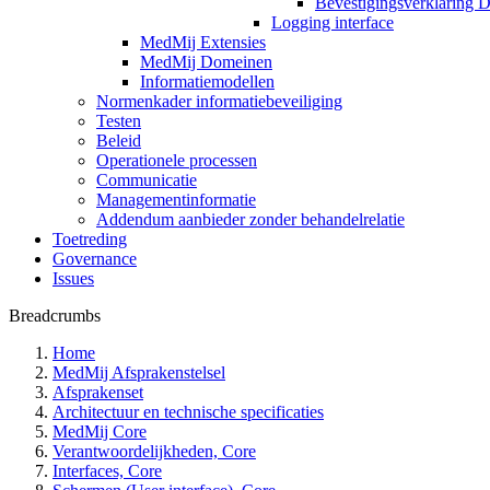
Bevestigingsverklaring D
Logging interface
MedMij Extensies
MedMij Domeinen
Informatiemodellen
Normenkader informatiebeveiliging
Testen
Beleid
Operationele processen
Communicatie
Managementinformatie
Addendum aanbieder zonder behandelrelatie
Toetreding
Governance
Issues
Breadcrumbs
Home
MedMij Afsprakenstelsel
Afsprakenset
Architectuur en technische specificaties
MedMij Core
Verantwoordelijkheden, Core
Interfaces, Core